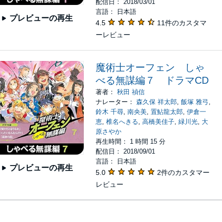
配信日： 2018/03/01
言語： 日本語
プレビューの再生
4.5
11件のカスタマ
ーレビュー
魔術士オーフェン しゃ
べる無謀編７ ドラマCD
著者：
秋田 禎信
ナレーター：
森久保 祥太郎
,
飯塚 雅弓
,
鈴木 千尋
,
南央美
,
置鮎龍太郎
,
伊倉一
恵
,
椎名へきる
,
高橋美佳子
,
緑川光
,
大
原さやか
再生時間： 1 時間 15 分
配信日： 2018/09/01
言語： 日本語
プレビューの再生
5.0
2件のカスタマー
レビュー