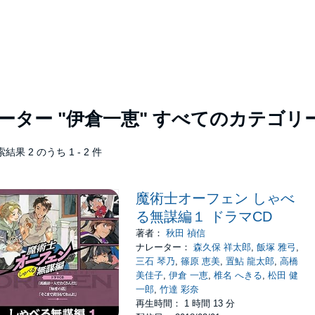
レーター
"伊倉一恵"
すべてのカテゴリ
結果 2 のうち 1 - 2 件
魔術士オーフェン しゃべ
る無謀編１ ドラマCD
著者：
秋田 禎信
ナレーター：
森久保 祥太郎
,
飯塚 雅弓
,
三石 琴乃
,
篠原 恵美
,
置鮎 龍太郎
,
高橋
美佳子
,
伊倉 一恵
,
椎名 へきる
,
松田 健
一郎
,
竹達 彩奈
再生時間： 1 時間 13 分