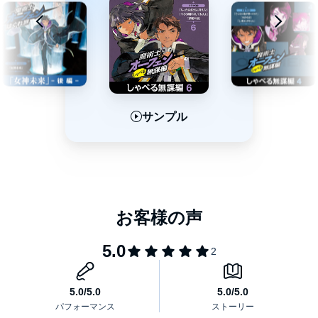
キャサリン：高杉緑子
八重畑由希音
鷹野あきつ
相樂真太郎
賀來俊胤
関口雄吾
唐澤秀平
益本よしと
三好貴也
サンプル
サンプル
サンプル