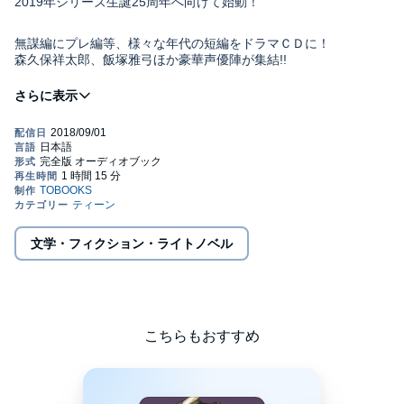
2019年シリーズ生誕25周年へ向けて始動！
無謀編にプレ編等、様々な年代の短編をドラマＣＤに！
森久保祥太郎、飯塚雅弓ほか豪華声優陣が集結!!
■CAST
オーフェン・フィンランディ：森久保祥太郎
クリーオウ・フィンランディ：飯塚雅弓
マジク・リン（青年）：鈴木千尋
マジク・リン（少年）／ＢＢ：南央美
ハーティア・アーレンフォード：置鮎龍太郎
※本商品は「魔術士オーフェン しゃべる無謀編７」に付帯して
ボルカノ・ボルカン：伊倉一恵
いたドラマＣＤの単体商品です。収録内容は同じです。
ドーチン：椎名へきる
コンスタンス・マギー：高橋美佳子
©2018 2018 Yoshinobu Akita / TOBOOKS (P)2018 TOBOOKS
文学・フィクション・ライトノベル
キース・ロイヤル：緑川光
ボニー・マギー：大原さやか
ラシィ・クルティ：松岡由貴
チャイルドマン・パウダーフィールド：中田譲治
ティシティニー・エバーラスティン：小宮和枝
マリアベル・エバーラスティン：雪野五月
こちらもおすすめ
黒マント：緑川光
エリッセ・スカイランド：楠田亜衣奈
トレーナー：寺井智之
警官隊のボス：山本祥太