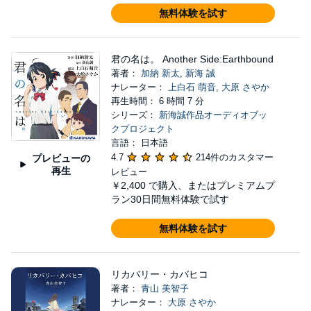
無料体験を試す
君の名は。 Another Side:Earthbound
著者：
加納 新太
,
新海 誠
ナレーター：
上白石 萌音
,
大原 さやか
再生時間： 6 時間 7 分
シリーズ：
新海誠作品オーディオブッ
クプロジェクト
言語： 日本語
4.7
214件のカスタマー
プレビューの
再生
レビュー
￥2,400
で購入、またはプレミアムプ
ラン30日間無料体験で試す
無料体験を試す
リカバリー・カバヒコ
著者：
青山 美智子
ナレーター：
大原 さやか