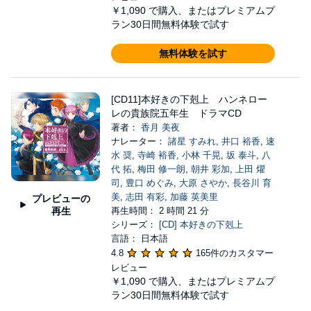
￥1,090
で購入、またはプレミアムプ
ラン30日間無料体験で試す
無料体験を試す
[CD11]本好きの下剋上 ハンネロー
レの貴族院五年生 ドラマCD
著者：
香月 美夜
ナレーター：
諸星 すみれ
,
井口 裕香
,
速
水 奨
,
寺崎 裕香
,
小林 千晃
,
坂 泰斗
,
八
代 拓
,
梅田 修一朗
,
朝井 彩加
,
上田 燿
司
,
豊口 めぐみ
,
大原 さやか
,
長谷川 育
美
,
志田 有彩
,
加藤 英美里
プレビューの
再生
再生時間： 2 時間 21 分
シリーズ：
[CD] 本好きの下剋上
言語： 日本語
4.8
165件のカスタマー
レビュー
￥1,090
で購入、またはプレミアムプ
ラン30日間無料体験で試す