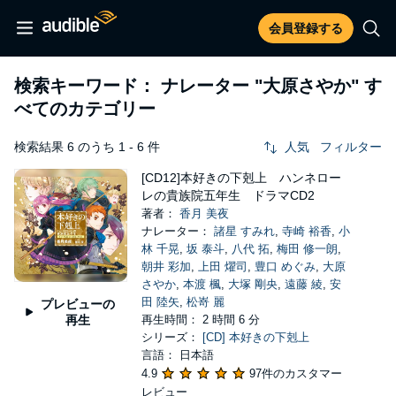
会員登録する
検索キーワード： ナレーター
"大原さやか"
す
べてのカテゴリー
検索結果 6 のうち 1 - 6 件
人気
フィルター
[CD12]本好きの下剋上 ハンネロー
レの貴族院五年生 ドラマCD2
著者：
香月 美夜
ナレーター：
諸星 すみれ
,
寺崎 裕香
,
小
林 千晃
,
坂 泰斗
,
八代 拓
,
梅田 修一朗
,
朝井 彩加
,
上田 燿司
,
豊口 めぐみ
,
大原
さやか
,
本渡 楓
,
大塚 剛央
,
遠藤 綾
,
安
田 陸矢
,
松嵜 麗
プレビューの
再生
再生時間： 2 時間 6 分
シリーズ：
[CD] 本好きの下剋上
言語： 日本語
4.9
97件のカスタマー
レビュー