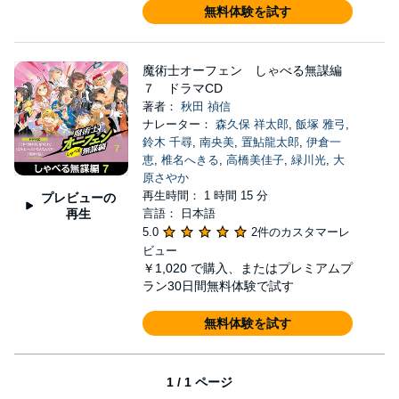
無料体験を試す
魔術士オーフェン しゃべる無謀編
７ ドラマCD
著者：
秋田 禎信
ナレーター：
森久保 祥太郎
,
飯塚 雅弓
,
鈴木 千尋
,
南央美
,
置鮎龍太郎
,
伊倉一
恵
,
椎名へきる
,
高橋美佳子
,
緑川光
,
大
原さやか
再生時間： 1 時間 15 分
プレビューの
再生
言語： 日本語
5.0
2件のカスタマーレ
ビュー
￥1,020
で購入、またはプレミアムプ
ラン30日間無料体験で試す
無料体験を試す
1 / 1 ページ