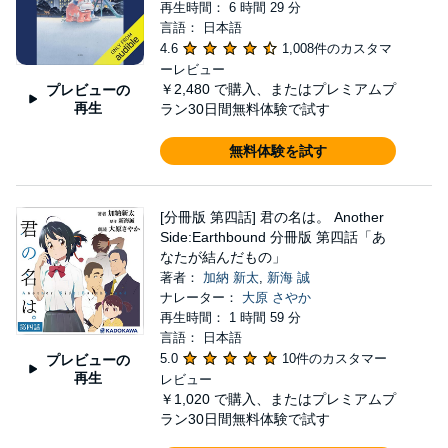
再生時間： 6 時間 29 分
言語： 日本語
4.6
1,008件のカスタマ
ーレビュー
￥2,480
で購入、またはプレミアムプ
プレビューの
再生
ラン30日間無料体験で試す
無料体験を試す
[分冊版 第四話] 君の名は。 Another
Side:Earthbound 分冊版 第四話「あ
なたが結んだもの」
著者：
加納 新太
,
新海 誠
ナレーター：
大原 さやか
再生時間： 1 時間 59 分
言語： 日本語
5.0
10件のカスタマー
プレビューの
再生
レビュー
￥1,020
で購入、またはプレミアムプ
ラン30日間無料体験で試す