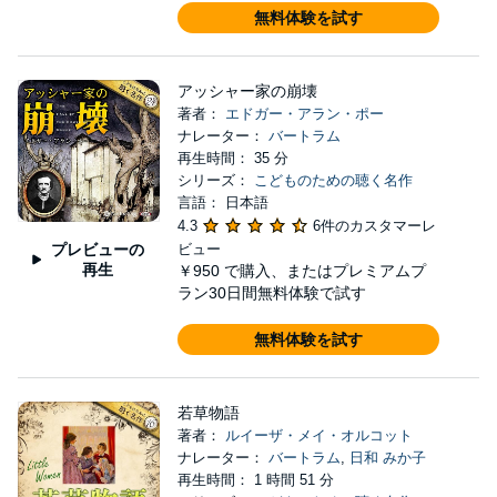
無料体験を試す
アッシャー家の崩壊
著者：
エドガー・アラン・ポー
ナレーター：
バートラム
再生時間： 35 分
シリーズ：
こどものための聴く名作
言語： 日本語
4.3
6件のカスタマーレ
プレビューの
ビュー
再生
￥950
で購入、またはプレミアムプ
ラン30日間無料体験で試す
無料体験を試す
若草物語
著者：
ルイーザ・メイ・オルコット
ナレーター：
バートラム
,
日和 みか子
再生時間： 1 時間 51 分