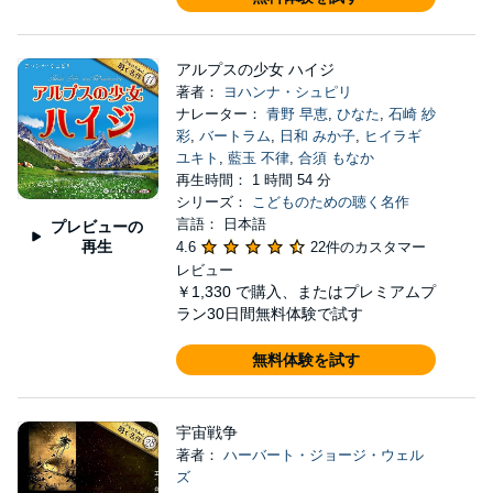
アルプスの少女 ハイジ
著者：
ヨハンナ・シュピリ
ナレーター：
青野 早恵
,
ひなた
,
石崎 紗
彩
,
バートラム
,
日和 みか子
,
ヒイラギ
ユキト
,
藍玉 不律
,
合須 もなか
再生時間： 1 時間 54 分
シリーズ：
こどものための聴く名作
言語： 日本語
プレビューの
再生
4.6
22件のカスタマー
レビュー
￥1,330
で購入、またはプレミアムプ
ラン30日間無料体験で試す
無料体験を試す
宇宙戦争
著者：
ハーバート・ジョージ・ウェル
ズ