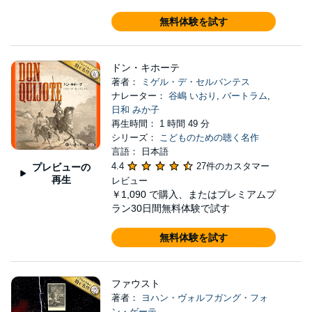
無料体験を試す
ドン・キホーテ
著者：
ミゲル・デ・セルバンテス
ナレーター：
谷嶋 いおり
,
バートラム
,
日和 みか子
再生時間： 1 時間 49 分
シリーズ：
こどものための聴く名作
言語： 日本語
4.4
27件のカスタマー
プレビューの
再生
レビュー
￥1,090
で購入、またはプレミアムプ
ラン30日間無料体験で試す
無料体験を試す
ファウスト
著者：
ヨハン・ヴォルフガング・フォ
ン・ゲーテ