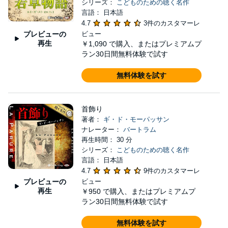
シリーズ：
こどものための聴く名作
言語： 日本語
4.7
3件のカスタマーレ
プレビューの
ビュー
再生
￥1,090
で購入、またはプレミアムプ
ラン30日間無料体験で試す
無料体験を試す
首飾り
著者：
ギ・ド・モーパッサン
ナレーター：
バートラム
再生時間： 30 分
シリーズ：
こどものための聴く名作
言語： 日本語
4.7
9件のカスタマーレ
プレビューの
ビュー
再生
￥950
で購入、またはプレミアムプ
ラン30日間無料体験で試す
無料体験を試す