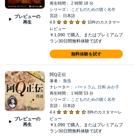
再生時間： 2 時間 18 分
シリーズ：
こどものための聴く名作
言語： 日本語
プレビューの
再生
4.8
10件のカスタマー
レビュー
￥1,090
で購入、またはプレミアムプ
ラン30日間無料体験で試す
無料体験を試す
阿Q正伝
著者：
魯迅
ナレーター：
バートラム
,
日和 みか子
再生時間： 1 時間 53 分
シリーズ：
こどものための聴く名作
言語： 日本語
4.4
8件のカスタマーレ
プレビューの
ビュー
再生
￥1,090
で購入、またはプレミアムプ
ラン30日間無料体験で試す