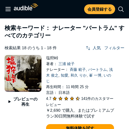
会員登録する
検索キーワード： ナレーター
"バートラム"
す
べてのカテゴリー
検索結果 18 のうち 1 - 18 件
人気
フィルター
塩狩峠
著者：
三浦 綾子
ナレーター：
斉藤 範子
,
バートラム
,
浅
木 俊之
,
知愛
,
和久 りか
,
峯 一博
,
いの
じ
再生時間： 11 時間 25 分
言語： 日本語
4.7
141件のカスタマー
プレビューの
再生
レビュー
￥2,690
で購入、またはプレミアムプ
ラン30日間無料体験で試す
無料体験を試す