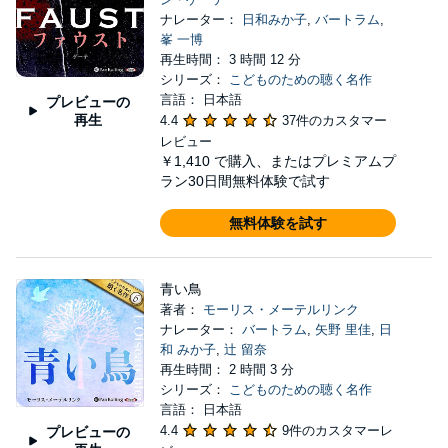
ナレーター：
日和みか子
,
バートラム
,
峯 一博
再生時間： 3 時間 12 分
シリーズ：
こどものための聴く名作
言語： 日本語
プレビューの
再生
4.4
37件のカスタマー
レビュー
￥1,410
で購入、またはプレミアムプ
ラン30日間無料体験で試す
無料体験を試す
青い鳥
著者：
モーリス・メーテルリンク
ナレーター：
バートラム
,
矢野 里佳
,
日
和 みか子
,
辻 留奈
再生時間： 2 時間 3 分
シリーズ：
こどものための聴く名作
言語： 日本語
4.4
9件のカスタマーレ
プレビューの