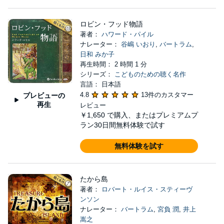
ロビン・フッド物語
著者：
ハワード・パイル
ナレーター：
谷嶋 いおり
,
バートラム
,
日和 みか子
再生時間： 2 時間 1 分
シリーズ：
こどものための聴く名作
言語： 日本語
4.8
13件のカスタマー
プレビューの
再生
レビュー
￥1,650
で購入、またはプレミアムプ
ラン30日間無料体験で試す
無料体験を試す
たから島
著者：
ロバート・ルイス・スティーヴ
ンソン
ナレーター：
バートラム
,
宮負 潤
,
井上
嵩之