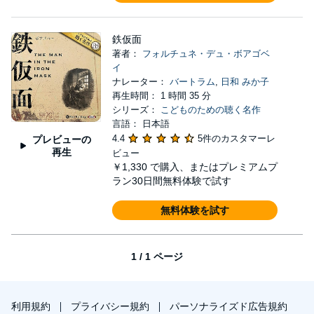
鉄仮面
著者：
フォルチュネ・デュ・ボアゴベ
イ
ナレーター：
バートラム
,
日和 みか子
再生時間： 1 時間 35 分
シリーズ：
こどものための聴く名作
言語： 日本語
4.4
5件のカスタマーレ
プレビューの
再生
ビュー
￥1,330
で購入、またはプレミアムプ
ラン30日間無料体験で試す
無料体験を試す
1 / 1 ページ
利用規約
プライバシー規約
パーソナライズド広告規約