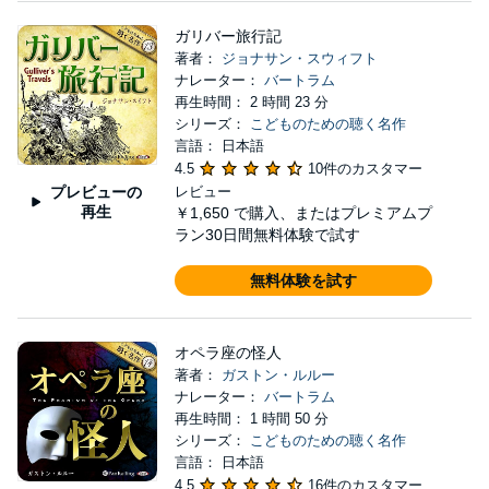
ガリバー旅行記
著者：
ジョナサン・スウィフト
ナレーター：
バートラム
再生時間： 2 時間 23 分
シリーズ：
こどものための聴く名作
言語： 日本語
4.5
10件のカスタマー
プレビューの
レビュー
再生
￥1,650
で購入、またはプレミアムプ
ラン30日間無料体験で試す
無料体験を試す
オペラ座の怪人
著者：
ガストン・ルルー
ナレーター：
バートラム
再生時間： 1 時間 50 分
シリーズ：
こどものための聴く名作
言語： 日本語
4.5
16件のカスタマー