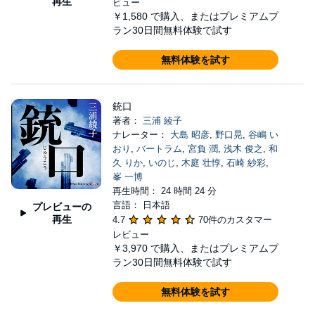
再生
ビュー
￥1,580
で購入、またはプレミアムプ
ラン30日間無料体験で試す
無料体験を試す
銃口
著者：
三浦 綾子
ナレーター：
大島 昭彦
,
野口晃
,
谷嶋 い
おり
,
バートラム
,
宮負 潤
,
浅木 俊之
,
和
久 りか
,
いのじ
,
木庭 壮惇
,
石崎 紗彩
,
峯 一博
再生時間： 24 時間 24 分
言語： 日本語
プレビューの
再生
4.7
70件のカスタマー
レビュー
￥3,970
で購入、またはプレミアムプ
ラン30日間無料体験で試す
無料体験を試す