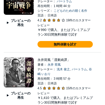
ナレーター：
バートラム
再生時間： 1 時間 44 分
シリーズ：
こどものための聴く名作
言語： 日本語
4.2
19件のカスタマー
プレビューの
再生
レビュー
￥990
で購入、またはプレミアムプ
ラン30日間無料体験で試す
無料体験を試す
永井荷風「濹東綺譚」
著者：
永井 荷風
ナレーター：
浅木 俊之
,
バートラム
,
谷
嶋 いおり
再生時間： 3 時間 57 分
言語： 日本語
4.5
15件のカスタマー
プレビューの
レビュー
再生
￥1,410
で購入、またはプレミアムプ
ラン30日間無料体験で試す