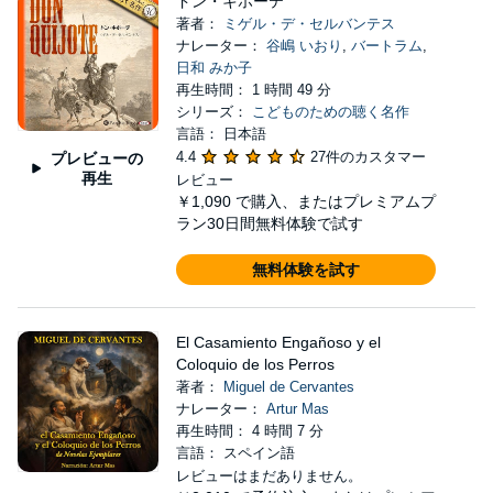
ドン・キホーテ
著者：
ミゲル・デ・セルバンテス
ナレーター：
谷嶋 いおり
,
バートラム
,
日和 みか子
再生時間： 1 時間 49 分
シリーズ：
こどものための聴く名作
言語： 日本語
4.4
27件のカスタマー
プレビューの
再生
レビュー
￥1,090
で購入、またはプレミアムプ
ラン30日間無料体験で試す
無料体験を試す
El Casamiento Engañoso y el
Coloquio de los Perros
著者：
Miguel de Cervantes
ナレーター：
Artur Mas
再生時間： 4 時間 7 分
言語： スペイン語
レビューはまだありません。