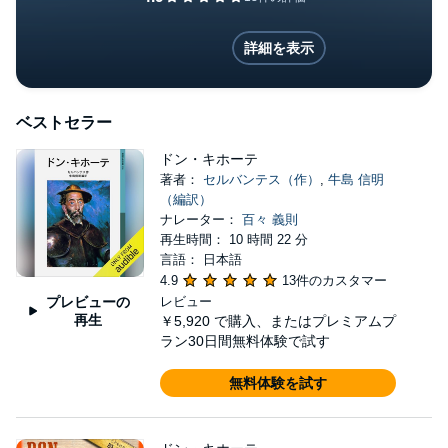
ドン・キホーテ
詳細を表示
ベストセラー
ドン・キホーテ
著者：
セルバンテス（作）
,
牛島 信明
（編訳）
ナレーター：
百々 義則
再生時間： 10 時間 22 分
言語： 日本語
4.9
13件のカスタマー
プレビューの
レビュー
再生
￥5,920
で購入、またはプレミアムプ
ラン30日間無料体験で試す
無料体験を試す