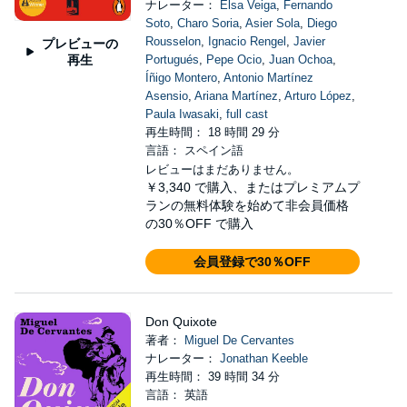
ナレーター：
Elsa Veiga
,
Fernando
Soto
,
Charo Soria
,
Asier Sola
,
Diego
Rousselon
,
Ignacio Rengel
,
Javier
プレビューの
再生
Portugués
,
Pepe Ocio
,
Juan Ochoa
,
Íñigo Montero
,
Antonio Martínez
Asensio
,
Ariana Martínez
,
Arturo López
,
Paula Iwasaki
,
full cast
再生時間： 18 時間 29 分
言語： スペイン語
レビューはまだありません。
￥3,340
で購入、またはプレミアムプ
ランの無料体験を始めて非会員価格
の30％OFF で購入
会員登録で30％OFF
Don Quixote
著者：
Miguel De Cervantes
ナレーター：
Jonathan Keeble
再生時間： 39 時間 34 分
言語： 英語