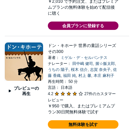
￥2,010
で予約注文、またはプレミア
ムプランの無料体験を始めて配信後
に聴く
会員プランに登録する
ドン・キホーテ 世界の童話シリーズ
その300
著者：
ミゲル・デ・セルバンテス
ナレーター：
田中嶋 健司
,
握☆飯太郎
,
うちの 陽子
,
桜木 信介
,
志賀 奈央子
,
佐
藤 香織
,
福田 純
,
村上 馨
,
本庄 麻利子
再生時間： 50 分
言語： 日本語
プレビューの
再生
4.2
27件のカスタマー
レビュー
￥950
で購入、またはプレミアムプ
ラン30日間無料体験で試す
無料体験を試す