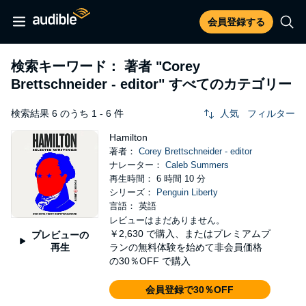
会員登録する
検索キーワード： 著者
"Corey
Brettschneider - editor"
すべてのカテゴリー
検索結果 6 のうち 1 - 6 件
人気
フィルター
Hamilton
著者：
Corey Brettschneider - editor
ナレーター：
Caleb Summers
再生時間： 6 時間 10 分
シリーズ：
Penguin Liberty
言語： 英語
レビューはまだありません。
￥2,630
で購入、またはプレミアムプ
プレビューの
再生
ランの無料体験を始めて非会員価格
の30％OFF で購入
会員登録で30％OFF