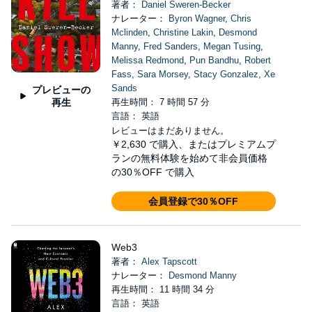
著者：
Daniel Sweren-Becker
ナレーター：
Byron Wagner
,
Chris
Mclinden
,
Christine Lakin
,
Desmond
Manny
,
Fred Sanders
,
Megan Tusing
,
Melissa Redmond
,
Pun Bandhu
,
Robert
Fass
,
Sara Morsey
,
Stacy Gonzalez
,
Xe
Sands
プレビューの
再生
再生時間： 7 時間 57 分
言語： 英語
レビューはまだありません。
￥2,630
で購入、またはプレミアムプ
ランの無料体験を始めて非会員価格
の30％OFF で購入
会員登録で30％OFF
Web3
著者：
Alex Tapscott
ナレーター：
Desmond Manny
再生時間： 11 時間 34 分
言語： 英語