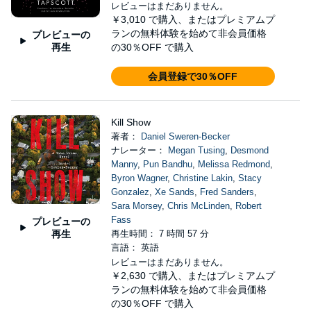
レビューはまだありません。
￥3,010
で購入、またはプレミアムプ
ランの無料体験を始めて非会員価格
プレビューの
再生
の30％OFF で購入
会員登録で30％OFF
Kill Show
著者：
Daniel Sweren-Becker
ナレーター：
Megan Tusing
,
Desmond
Manny
,
Pun Bandhu
,
Melissa Redmond
,
Byron Wagner
,
Christine Lakin
,
Stacy
Gonzalez
,
Xe Sands
,
Fred Sanders
,
Sara Morsey
,
Chris McLinden
,
Robert
Fass
プレビューの
再生
再生時間： 7 時間 57 分
言語： 英語
レビューはまだありません。
￥2,630
で購入、またはプレミアムプ
ランの無料体験を始めて非会員価格
の30％OFF で購入