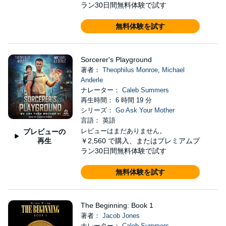
ラン30日間無料体験で試す
無料体験を試す
Sorcerer's Playground
著者：
Theophilus Monroe
,
Michael
Anderle
ナレーター：
Caleb Summers
再生時間： 6 時間 19 分
シリーズ：
Go Ask Your Mother
言語： 英語
レビューはまだありません。
プレビューの
再生
￥2,560
で購入、またはプレミアムプ
ラン30日間無料体験で試す
無料体験を試す
The Beginning: Book 1
著者：
Jacob Jones
ナレーター：
Caleb Summers