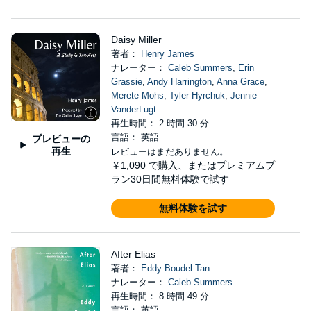
Daisy Miller
著者：
Henry James
ナレーター：
Caleb Summers
,
Erin
Grassie
,
Andy Harrington
,
Anna Grace
,
Merete Mohs
,
Tyler Hyrchuk
,
Jennie
VanderLugt
再生時間： 2 時間 30 分
言語： 英語
プレビューの
再生
レビューはまだありません。
￥1,090
で購入、またはプレミアムプ
ラン30日間無料体験で試す
無料体験を試す
After Elias
著者：
Eddy Boudel Tan
ナレーター：
Caleb Summers
再生時間： 8 時間 49 分
言語： 英語