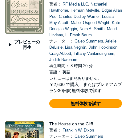
著者：
RF Media LLC
,
Nathaniel
Hawthorne
,
Herman Melville
,
Edgar Allan
Poe
,
Charles Dudley Warner
,
Louisa
May Alcott
,
Mabel Osgood Wright
,
Kate
Douglas Wiggin
,
Nora A. Smith
,
Maud
Lindsay
,
L. Frank Baum
ナレーター：
Caleb Summers
,
Arielle
プレビューの
再生
DeLisle
,
Lisa Negrón
,
John Hopkinson
,
Craig Abbott
,
Tiffany Vanlandingham
,
Judith Bareham
再生時間： 8 時間 20 分
言語： 英語
レビューはまだありません。
￥2,630
で購入、またはプレミアムプ
ラン30日間無料体験で試す
無料体験を試す
The House on the Cliff
著者：
Franklin W. Dixon
ナレーター：
Caleb Summers