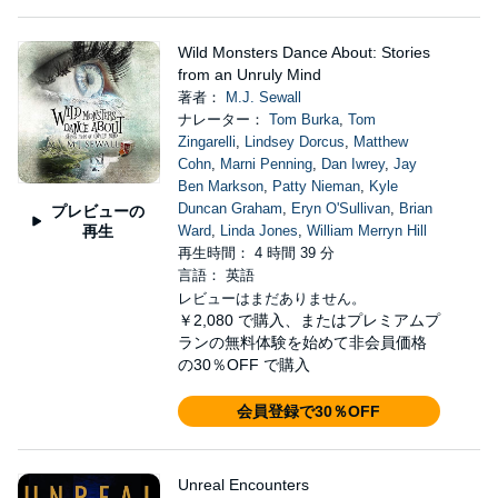
Wild Monsters Dance About: Stories
from an Unruly Mind
著者：
M.J. Sewall
ナレーター：
Tom Burka
,
Tom
Zingarelli
,
Lindsey Dorcus
,
Matthew
Cohn
,
Marni Penning
,
Dan Iwrey
,
Jay
Ben Markson
,
Patty Nieman
,
Kyle
Duncan Graham
,
Eryn O'Sullivan
,
Brian
プレビューの
再生
Ward
,
Linda Jones
,
William Merryn Hill
再生時間： 4 時間 39 分
言語： 英語
レビューはまだありません。
￥2,080
で購入、またはプレミアムプ
ランの無料体験を始めて非会員価格
の30％OFF で購入
会員登録で30％OFF
Unreal Encounters