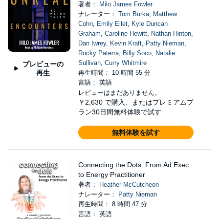
著者：
Milo James Fowler
ナレーター：
Tom Burka
,
Matthew
Cohn
,
Emily Ellet
,
Kyle Duncan
Graham
,
Caroline Hewitt
,
Nathan Hinton
,
Dan Iwrey
,
Kevin Kraft
,
Patty Nieman
,
Rocky Paterra
,
Billy Soco
,
Natalie
Sullivan
,
Curry Whitmire
プレビューの
再生
再生時間： 10 時間 55 分
言語： 英語
レビューはまだありません。
￥2,630
で購入、またはプレミアムプ
ラン30日間無料体験で試す
無料体験を試す
Connecting the Dots: From Ad Exec
to Energy Practitioner
著者：
Heather McCutcheon
ナレーター：
Patty Nieman
再生時間： 8 時間 47 分
言語： 英語