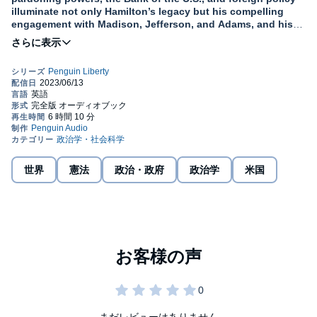
illuminate not only Hamilton’s legacy but his compelling
engagement with Madison, Jefferson, and Adams, and his
legendary conflict with Burr.
A Penguin Classic
With the Penguin Liberty series by Penguin Classics, we look to
the U.S. Constitution’s text and values, as well as to American
history and some of the country’s most important thinkers, to
discover the best explanations of our constitutional ideals of
liberty. Through these curated anthologies of historical, political,
and legal classic texts, Penguin Liberty offers everyday citizens
世界
憲法
政治・政府
政治学
米国
the chance to hear the strongest defenses of these ideals,
engage in constitutional interpretation, and gain new (or
renewed) appreciation for the values that have long inspired the
nation. Questions of liberty affect both our daily lives and our
country’s values, from what we can say to whom we can marry,
how society views us to how we determine our leaders. It is
Americans’ great privilege that we live under a Constitution that
both protects our liberty and allows us to debate what that liberty
should mean.
まだレビューはありません