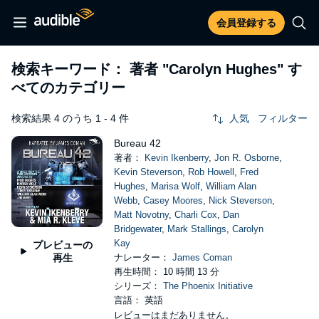
会員登録する
検索キーワード： 著者
"Carolyn Hughes"
す
べてのカテゴリー
検索結果 4 のうち 1 - 4 件
人気
フィルター
Bureau 42
著者：
Kevin Ikenberry
,
Jon R. Osborne
,
Kevin Steverson
,
Rob Howell
,
Fred
Hughes
,
Marisa Wolf
,
William Alan
Webb
,
Casey Moores
,
Nick Steverson
,
Matt Novotny
,
Charli Cox
,
Dan
Bridgewater
,
Mark Stallings
,
Carolyn
Kay
プレビューの
再生
ナレーター：
James Coman
再生時間： 10 時間 13 分
シリーズ：
The Phoenix Initiative
言語： 英語
レビューはまだありません。