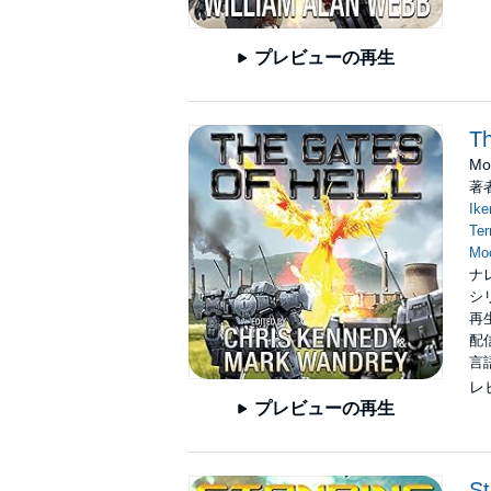
プレビューの再生
Th
Mo
著
Ike
Ter
Mo
ナ
シ
再生
配信
言
レ
プレビューの再生
St