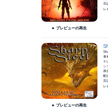
言
レ
プレビューの再生
Sh
Sh
著
ナ
シ
再生
配信
言
レ
プレビューの再生