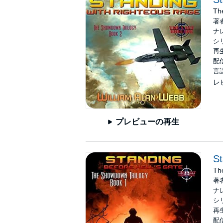
Th
著
ナ
シ
再生
配信
言
レ
プレビューの再生
St
Th
著
ナ
シ
再生
配信