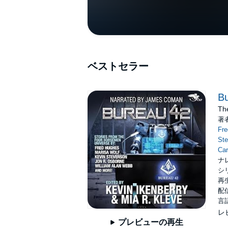
ベストセラー
B
The
著
Fr
Ste
Car
ナ
シ
再生
配信
言
レ
プレビューの再生