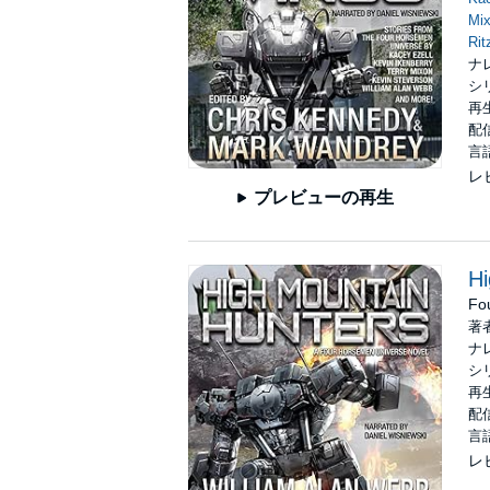
Mi
Rit
ナ
シ
再生
配信
言
レ
プレビューの再生
Hi
Fo
著
ナ
シ
再生
配信
言
レ