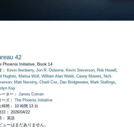
ureau 42
 Phoenix Initiative, Book 14
者：
Kevin Ikenberry
,
Jon R. Osborne
,
Kevin Steverson
,
Rob Howell
,
ed Hughes
,
Marisa Wolf
,
William Alan Webb
,
Casey Moores
,
Nick
verson
,
Matt Novotny
,
Charli Cox
,
Dan Bridgewater
,
Mark Stallings
,
olyn Kay
レーター：
James Coman
リーズ：
The Phoenix Initiative
時間： 10 時間 13 分
日： 2026/04/22
語： 英語
ビューはまだありません。