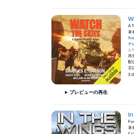
Wa
A T
著
Ike
ナ
シ
再生
配信
言
3.0
プレビューの再生
In
Fo
著
Kac