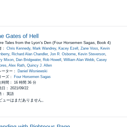
e Gates of Hell
re Tales from the Lyon's Den (Four Horsemen Sagas, Book 4)
者：
Chris Kennedy
,
Mark Wandrey
,
Kacey Ezell
,
Zane Voss
,
Kevin
nberry
,
Richard Alan Chandler
,
Jon R. Osborne
,
Kevin Steverson
,
ry Mixon
,
Dan Bridgwater
,
Rob Howell
,
William Alan Webb
,
Casey
ores
,
Alex Rath
,
Quincy J. Allen
レーター：
Daniel Wisniewski
リーズ：
Four Horsemen Sagas
時間： 16 時間 36 分
日： 2021/09/22
語： 英語
ビューはまだありません。
anding with Righteous Rage