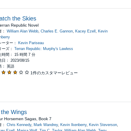
tch the Skies
erran Republic Novel
者：
William Alan Webb
,
Charles E. Gannon
,
Kacey Ezell
,
Kevin
nberry
レーター：
Kevin Pariseau
リーズ：
Terran Republic: Murphy's Lawless
時間： 15 時間 7 分
日： 2023/08/15
語： 英語
1件のカスタマーレビュー
 the Wings
ur Horsemen Sagas, Book 7
者：
Chris Kennedy
,
Mark Wandrey
,
Kevin Ikenberry
,
Kevin Steverson
,
ey Ezell
,
Marisa Wolf
,
Tim C. Taylor
,
William Alan Webb
,
Terry