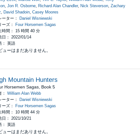
xon
,
Jon R. Osborne
,
Richard Alan Chandler
,
Nick Steverson
,
Zachary
z
,
David Shadoin
,
Casey Moores
レーター：
Daniel Wisniewski
リーズ：
Four Horsemen Sagas
時間： 15 時間 40 分
日： 2022/01/14
語： 英語
ビューはまだありません。
gh Mountain Hunters
ur Horsemen Sagas, Book 5
者：
William Alan Webb
レーター：
Daniel Wisniewski
リーズ：
Four Horsemen Sagas
時間： 10 時間 44 分
日： 2021/10/21
語： 英語
ビューはまだありません。