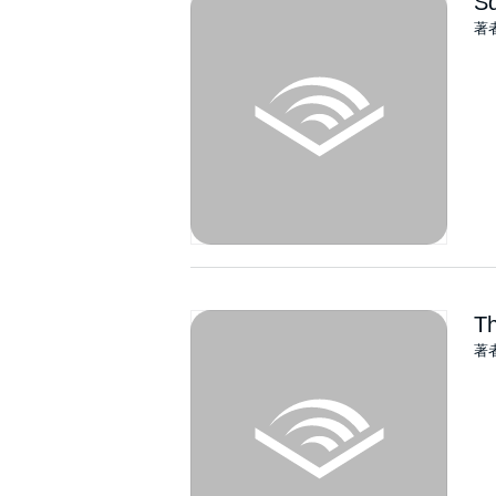
Sq
著
T
著