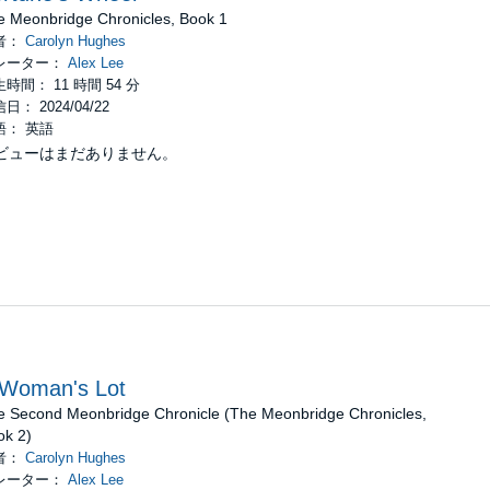
disorder, and the men – lord and villagers alike – seem unable to find
e Meonbridge Chronicles, Book 1
ay out of the conflict that is tearing Meonbridge apart.
者：
Carolyn Hughes
レーター：
Alex Lee
istorical fiction, set in a turbulent and challenging time, with st
時間： 11 時間 54 分
 of the MEONBRIDGE CHRONICLES.
日： 2024/04/22
語： 英語
ughes
ビューはまだありません。
 Woman's Lot
e Second Meonbridge Chronicle (The Meonbridge Chronicles,
ok 2)
者：
Carolyn Hughes
レーター：
Alex Lee