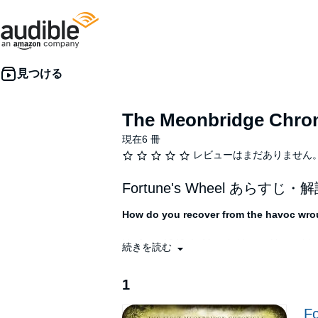
The Meonbridge Chron
現在6 冊
レビューはまだありません
Fortune's Wheel あらすじ・
How do you recover from the havoc wrou
It's June 1349. In Meonbridge, a Hampshire
続きを読む
Eleanor Titherige’s widowed father. Even th
1
But, now the plague has passed, the people
their tenants, as the workers realise thei
Fo