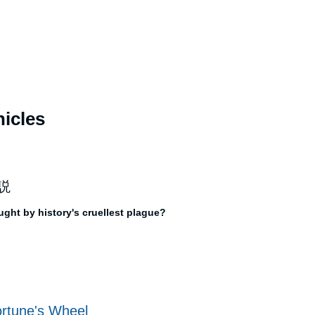
icles
。
解説
ght by history's cruellest plague?
 manor, many have lost their lives to the Black Death, among them Al
e family of the manor’s lord and his wife, Margaret de Bohun, has not e
 of Meonbridge must work together to rebuild their lives. However, t
r new scarceness means they can demand higher wages and dictate their 
rtune's Wheel