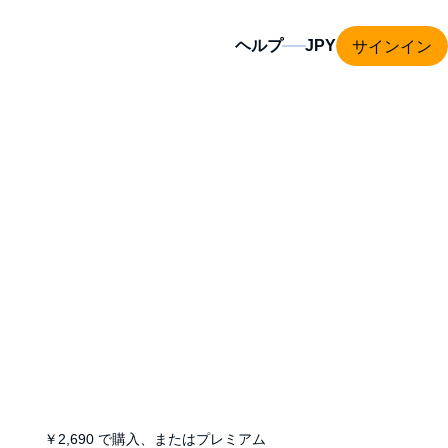
サインイン
ヘルプ
ice atte Wode’s beloved husband and
ntirely escaped.
ensions mount between the de Bohuns and
own lives.
￥2,690
で購入、またはプレミアム