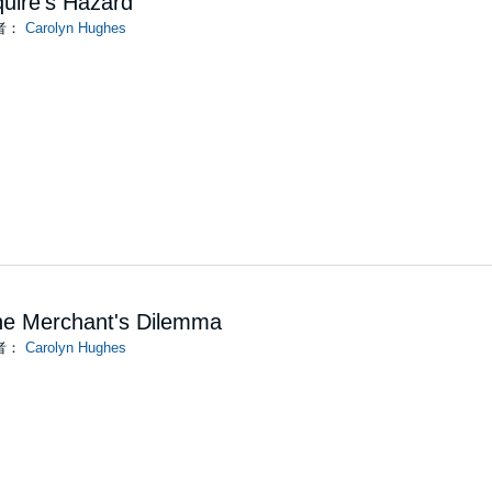
uire's Hazard
者：
Carolyn Hughes
he Merchant's Dilemma
者：
Carolyn Hughes