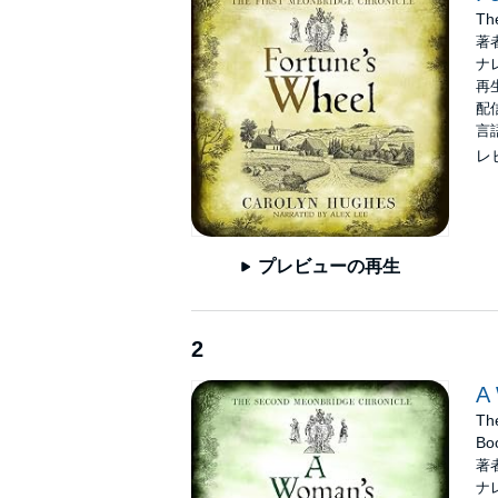
When the tensions deepen into violence and 
Th
and Margaret – must step forward to find a w
著
ナ
If you enjoy well-researched, immersive h
再生
you’ll love
Fortune’s Wheel
, the first
配信
言
©2018 Carolyn Hughes (P)2024 Carolyn H
レ
プレビューの再生
2
A
Th
Bo
著
ナ