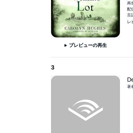
再生
配信
言
レ
プレビューの再生
3
De
著