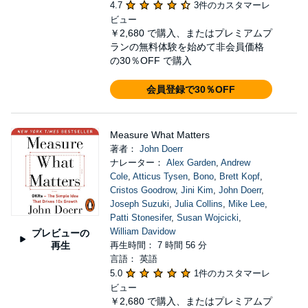
4.7
3件のカスタマーレ
ビュー
￥2,680
で購入、またはプレミアムプ
ランの無料体験を始めて非会員価格
の30％OFF で購入
会員登録で30％OFF
Measure What Matters
著者：
John Doerr
ナレーター：
Alex Garden
,
Andrew
Cole
,
Atticus Tysen
,
Bono
,
Brett Kopf
,
Cristos Goodrow
,
Jini Kim
,
John Doerr
,
Joseph Suzuki
,
Julia Collins
,
Mike Lee
,
Patti Stonesifer
,
Susan Wojcicki
,
William Davidow
プレビューの
再生
再生時間： 7 時間 56 分
言語： 英語
5.0
1件のカスタマーレ
ビュー
￥2,680
で購入、またはプレミアムプ