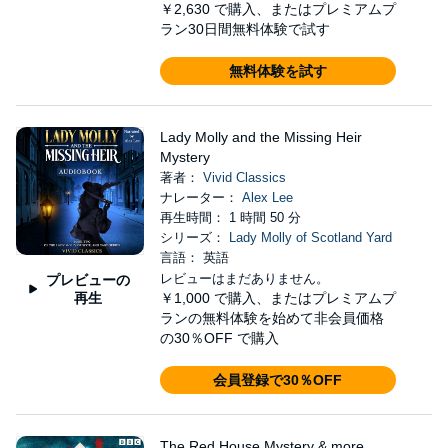
￥2,630
で購入、またはプレミアムプ
ラン30日間無料体験で試す
無料体験を試す
Lady Molly and the Missing Heir
Mystery
著者：
Vivid Classics
ナレーター：
Alex Lee
再生時間： 1 時間 50 分
シリーズ：
Lady Molly of Scotland Yard
言語： 英語
レビューはまだありません。
プレビューの
再生
￥1,000
で購入、またはプレミアムプ
ランの無料体験を始めて非会員価格
の30％OFF で購入
会員登録で30％OFF
The Red House Mystery & more