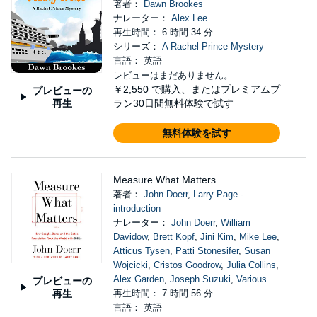
著者：
Dawn Brookes
ナレーター：
Alex Lee
再生時間： 6 時間 34 分
シリーズ：
A Rachel Prince Mystery
言語： 英語
レビューはまだありません。
￥2,550
で購入、またはプレミアムプ
プレビューの
再生
ラン30日間無料体験で試す
無料体験を試す
Measure What Matters
著者：
John Doerr
,
Larry Page -
introduction
ナレーター：
John Doerr
,
William
Davidow
,
Brett Kopf
,
Jini Kim
,
Mike Lee
,
Atticus Tysen
,
Patti Stonesifer
,
Susan
Wojcicki
,
Cristos Goodrow
,
Julia Collins
,
Alex Garden
,
Joseph Suzuki
,
Various
プレビューの
再生
再生時間： 7 時間 56 分
言語： 英語