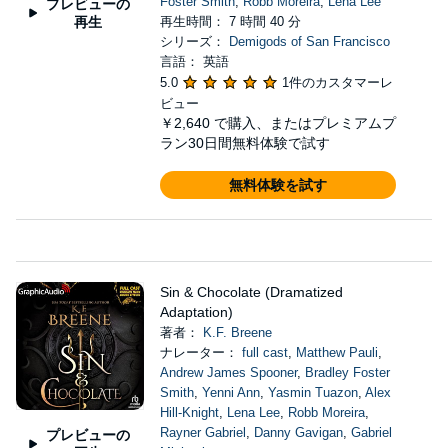
Foster Smith
,
Robb Moreira
,
Lena Lee
プレビューの
再生
再生時間： 7 時間 40 分
シリーズ：
Demigods of San Francisco
言語： 英語
5.0
1件のカスタマーレ
ビュー
￥2,640
で購入、またはプレミアムプ
ラン30日間無料体験で試す
無料体験を試す
Sin & Chocolate (Dramatized
Adaptation)
著者：
K.F. Breene
ナレーター：
full cast
,
Matthew Pauli
,
Andrew James Spooner
,
Bradley Foster
Smith
,
Yenni Ann
,
Yasmin Tuazon
,
Alex
Hill-Knight
,
Lena Lee
,
Robb Moreira
,
Rayner Gabriel
,
Danny Gavigan
,
Gabriel
プレビューの