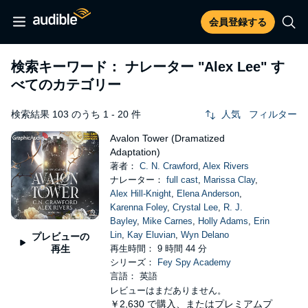
会員登録する
検索キーワード： ナレーター
"Alex Lee"
す
べてのカテゴリー
検索結果 103 のうち 1 - 20 件
人気
フィルター
Avalon Tower (Dramatized
Adaptation)
著者：
C. N. Crawford
,
Alex Rivers
ナレーター：
full cast
,
Marissa Clay
,
Alex Hill-Knight
,
Elena Anderson
,
Karenna Foley
,
Crystal Lee
,
R. J.
Bayley
,
Mike Carnes
,
Holly Adams
,
Erin
Lin
,
Kay Eluvian
,
Wyn Delano
プレビューの
再生
再生時間： 9 時間 44 分
シリーズ：
Fey Spy Academy
言語： 英語
レビューはまだありません。
￥2,630
で購入、またはプレミアムプ