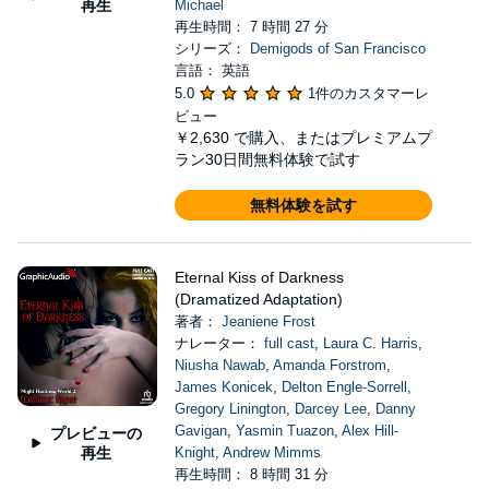
再生
Michael
再生時間： 7 時間 27 分
シリーズ：
Demigods of San Francisco
言語： 英語
5.0
1件のカスタマーレ
ビュー
￥2,630
で購入、またはプレミアムプ
ラン30日間無料体験で試す
無料体験を試す
Eternal Kiss of Darkness
(Dramatized Adaptation)
著者：
Jeaniene Frost
ナレーター：
full cast
,
Laura C. Harris
,
Niusha Nawab
,
Amanda Forstrom
,
James Konicek
,
Delton Engle-Sorrell
,
Gregory Linington
,
Darcey Lee
,
Danny
Gavigan
,
Yasmin Tuazon
,
Alex Hill-
プレビューの
再生
Knight
,
Andrew Mimms
再生時間： 8 時間 31 分