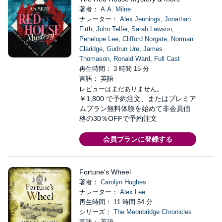
著者：
A.A. Milne
ナレーター：
Alex Jennings
,
Jonathan
Firth
,
John Telfer
,
Sarah Lawson
,
Penelope Lee
,
Clifford Norgate
,
Norman
Claridge
,
Gudrun Ure
,
James
Thomason
,
Ronald Ward
,
Full Cast
再生時間： 3 時間 15 分
言語： 英語
レビューはまだありません。
￥1,800
で予約注文、またはプレミア
ムプラン無料体験を始めて非会員価
格の30％OFFで予約注文
会員プランに登録する
Fortune's Wheel
著者：
Carolyn Hughes
ナレーター：
Alex Lee
再生時間： 11 時間 54 分
シリーズ：
The Meonbridge Chronicles
言語： 英語