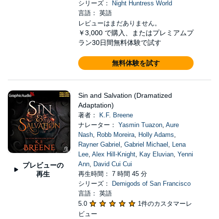
シリーズ：
Night Huntress World
言語： 英語
レビューはまだありません。
￥3,000
で購入、またはプレミアムプ
ラン30日間無料体験で試す
無料体験を試す
Sin and Salvation (Dramatized
Adaptation)
著者：
K.F. Breene
ナレーター：
Yasmin Tuazon
,
Aure
Nash
,
Robb Moreira
,
Holly Adams
,
Rayner Gabriel
,
Gabriel Michael
,
Lena
Lee
,
Alex Hill-Knight
,
Kay Eluvian
,
Yenni
Ann
,
David Cui Cui
プレビューの
再生
再生時間： 7 時間 45 分
シリーズ：
Demigods of San Francisco
言語： 英語
5.0
1件のカスタマーレ
ビュー