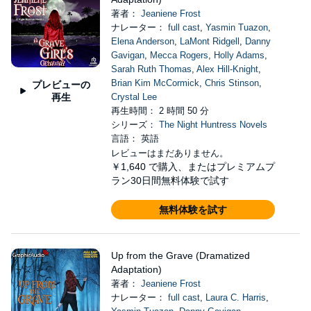
著者：
Jeaniene Frost
ナレーター：
full cast
,
Yasmin Tuazon
,
Elena Anderson
,
LaMont Ridgell
,
Danny
Gavigan
,
Mecca Rogers
,
Holly Adams
,
Sarah Ruth Thomas
,
Alex Hill-Knight
,
Brian Kim McCormick
,
Chris Stinson
,
プレビューの
再生
Crystal Lee
再生時間： 2 時間 50 分
シリーズ：
The Night Huntress Novels
言語： 英語
レビューはまだありません。
￥1,640
で購入、またはプレミアムプ
ラン30日間無料体験で試す
無料体験を試す
Up from the Grave (Dramatized
Adaptation)
著者：
Jeaniene Frost
ナレーター：
full cast
,
Laura C. Harris
,