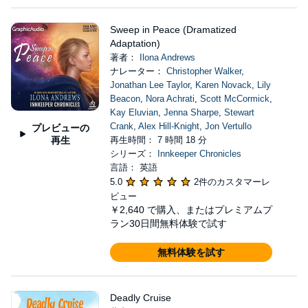
Sweep in Peace (Dramatized
Adaptation)
著者：
Ilona Andrews
ナレーター：
Christopher Walker
,
Jonathan Lee Taylor
,
Karen Novack
,
Lily
Beacon
,
Nora Achrati
,
Scott McCormick
,
Kay Eluvian
,
Jenna Sharpe
,
Stewart
Crank
,
Alex Hill-Knight
,
Jon Vertullo
プレビューの
再生
再生時間： 7 時間 18 分
シリーズ：
Innkeeper Chronicles
言語： 英語
5.0
2件のカスタマーレ
ビュー
￥2,640
で購入、またはプレミアムプ
ラン30日間無料体験で試す
無料体験を試す
Deadly Cruise