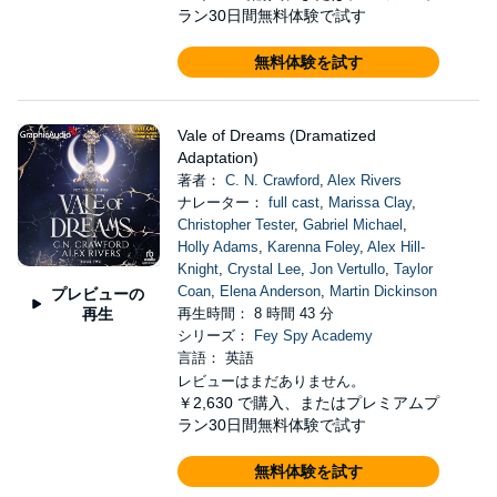
ラン30日間無料体験で試す
無料体験を試す
Vale of Dreams (Dramatized
Adaptation)
著者：
C. N. Crawford
,
Alex Rivers
ナレーター：
full cast
,
Marissa Clay
,
Christopher Tester
,
Gabriel Michael
,
Holly Adams
,
Karenna Foley
,
Alex Hill-
Knight
,
Crystal Lee
,
Jon Vertullo
,
Taylor
Coan
,
Elena Anderson
,
Martin Dickinson
プレビューの
再生
再生時間： 8 時間 43 分
シリーズ：
Fey Spy Academy
言語： 英語
レビューはまだありません。
￥2,630
で購入、またはプレミアムプ
ラン30日間無料体験で試す
無料体験を試す