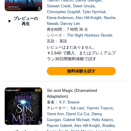
Yasmin Tuazon
,
Danny Gavigan
,
Stewart Crank
,
Dawn Ursula
,
Christopher Graybill
,
Tyler Hyrchuk
,
Elena Anderson
,
Alex Hill-Knight
,
Niusha
プレビューの
再生
Nawab
,
Darcey Lee
再生時間： 7 時間 36 分
シリーズ：
The Night Huntress Novels
言語： 英語
レビューはまだありません。
￥2,640
で購入、またはプレミアムプ
ラン30日間無料体験で試す
無料体験を試す
Sin and Magic (Dramatized
Adaptation)
著者：
K.F. Breene
ナレーター：
full cast
,
Yasmin Tuazon
,
Yenni Ann
,
David Cui Cui
,
Danny
Gavigan
,
Gabriel Michael
,
Holly Adams
,
Rayner Gabriel
,
Alex Hill-Knight
,
Bradley