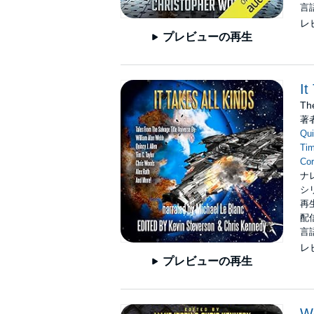
言
レ
プレビューの再生
It
The
著
Qui
Tim
Co
ナ
シ
再生
配信
言
レ
プレビューの再生
W