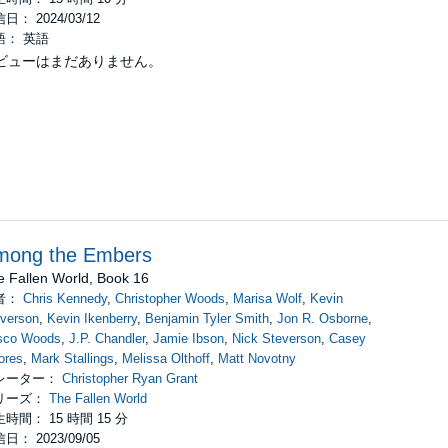
日： 2024/03/12
語： 英語
ビューはまだありません。
mong the Embers
e Fallen World, Book 16
者：
Chris Kennedy
,
Christopher Woods
,
Marisa Wolf
,
Kevin
verson
,
Kevin Ikenberry
,
Benjamin Tyler Smith
,
Jon R. Osborne
,
isco Woods
,
J.P. Chandler
,
Jamie Ibson
,
Nick Steverson
,
Casey
ores
,
Mark Stallings
,
Melissa Olthoff
,
Matt Novotny
レーター：
Christopher Ryan Grant
リーズ：
The Fallen World
時間： 15 時間 15 分
日： 2023/09/05