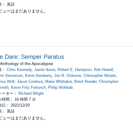
語： 英語
ビューはまだありません。
e Dare: Semper Paratus
Anthology of the Apocalypse
者：
Chris Kennedy
,
Jamie Ibson
,
Robert E. Hampson
,
Rob Howell
,
in Steverson
,
Kevin Ikenberry
,
Jon R. Osborne
,
Christopher Woods
,
isa Wolf
,
Jason Cordova
,
Marie Whittaker
,
Brent Roeder
,
Christopher
Smith
,
Kevin Fritz Fotovich
,
Philip Wohlrab
レーター：
Richard Wright
時間： 16 時間 7 分
日： 2022/12/20
語： 英語
ビューはまだありません。