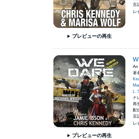
言
レ
プレビューの再生
W
An 
著
Kev
Mar
L. 
ナ
再生
配信
言
レ
プレビューの再生