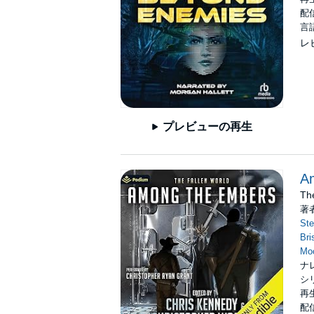
配信
言
レ
プレビューの再生
A
Th
著
Ste
Br
Mo
ナ
シ
再生
配信