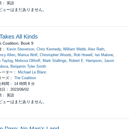
語： 英語
ビューはまだありません。
 Takes All Kinds
 Coalition, Book 9
者：
Kevin Steverson
,
Chris Kennedy
,
William Webb
,
Alex Rath
,
ncy Allen
,
Marisa Wolf
,
Christopher Woods
,
Rob Howell
,
Ian Malone
,
 Taylog
,
Melissa Olthoff
,
Mark Stallings
,
Robert E. Hampson
,
Jason
rdova
,
Benjamin Tyler Smith
レーター：
Michael Le Blanc
リーズ：
The Coalition
時間： 14 時間 8 分
日： 2023/06/02
語： 英語
ビューはまだありません。
e Dare: No Man's Land