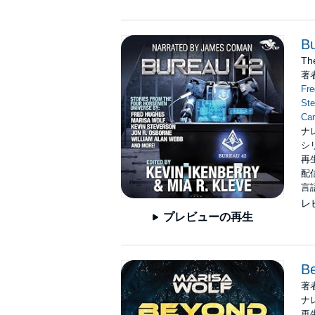
B
The
著
Fr
Ste
Car
ナ
シ
再生
配信
言
レ
プレビューの再生
B
著
ナ
再生