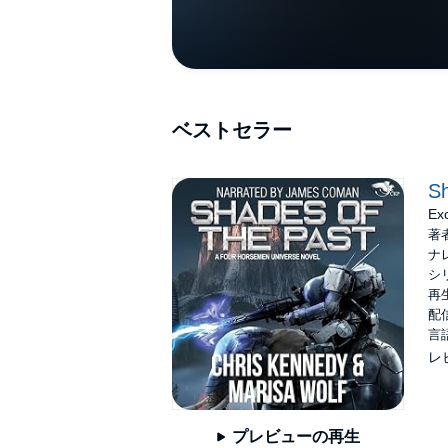
ベストセラー
Sh
Ex
著
ナ
シ
再生
配信
言
レ
プレビューの再生