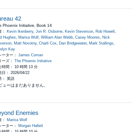
ureau 42
 Phoenix Initiative, Book 14
者：
Kevin Ikenberry
,
Jon R. Osborne
,
Kevin Steverson
,
Rob Howell
,
ed Hughes
,
Marisa Wolf
,
William Alan Webb
,
Casey Moores
,
Nick
verson
,
Matt Novotny
,
Charli Cox
,
Dan Bridgewater
,
Mark Stallings
,
olyn Kay
レーター：
James Coman
リーズ：
The Phoenix Initiative
時間： 10 時間 13 分
日： 2026/04/22
語： 英語
ビューはまだありません。
eyond Enemies
者：
Marisa Wolf
レーター：
Morgan Hallett
時間： 15 時間 10 分