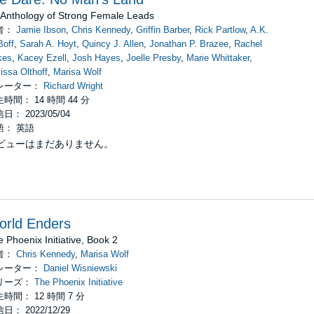
 Anthology of Strong Female Leads
者：
Jamie Ibson
,
Chris Kennedy
,
Griffin Barber
,
Rick Partlow
,
A.K.
off
,
Sarah A. Hoyt
,
Quincy J. Allen
,
Jonathan P. Brazee
,
Rachel
kes
,
Kacey Ezell
,
Josh Hayes
,
Joelle Presby
,
Marie Whittaker
,
issa Olthoff
,
Marisa Wolf
レーター：
Richard Wright
時間： 14 時間 44 分
日： 2023/05/04
語： 英語
ビューはまだありません。
orld Enders
 Phoenix Initiative, Book 2
者：
Chris Kennedy
,
Marisa Wolf
レーター：
Daniel Wisniewski
リーズ：
The Phoenix Initiative
時間： 12 時間 7 分
日： 2022/12/29