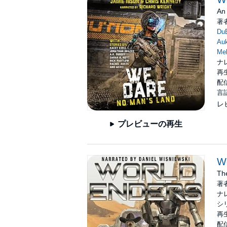
An
著
DuB
Au
Mel
ナ
再生
配信
言
レ
プレビューの再生
W
The
著
ナ
シ
再生
配信