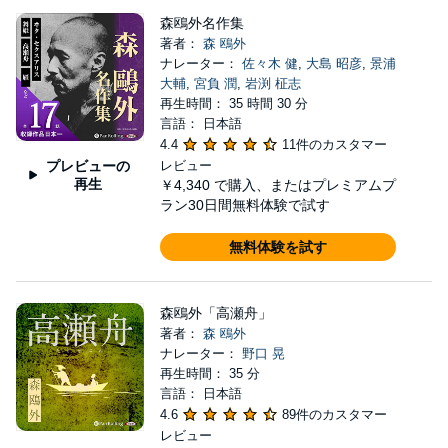
森鴎外名作集
著者：
森 鴎外
ナレーター：
佐々木 健
,
大島 昭彦
,
景浦
大輔
,
宮負 潤
,
岩渕 柾志
再生時間： 35 時間 30 分
言語： 日本語
4.4
11件のカスタマー
プレビューの
レビュー
再生
￥4,340
で購入、またはプレミアムプ
ラン30日間無料体験で試す
無料体験を試す
森鴎外「高瀬舟」
著者：
森 鴎外
ナレーター：
野口 晃
再生時間： 35 分
言語： 日本語
4.6
89件のカスタマー
レビュー