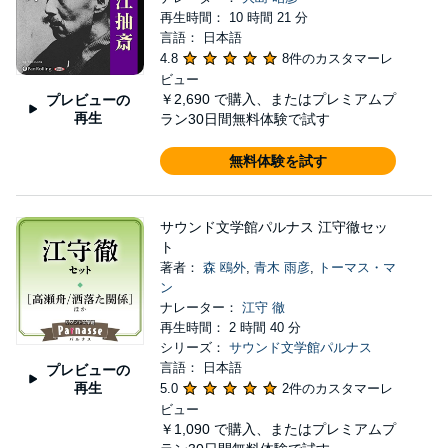
再生時間： 10 時間 21 分
言語： 日本語
4.8
8件のカスタマーレ
ビュー
￥2,690
で購入、またはプレミアムプ
プレビューの
再生
ラン30日間無料体験で試す
無料体験を試す
サウンド文学館パルナス 江守徹セッ
ト
著者：
森 鴎外
,
青木 雨彦
,
トーマス・マ
ン
ナレーター：
江守 徹
再生時間： 2 時間 40 分
シリーズ：
サウンド文学館パルナス
言語： 日本語
プレビューの
再生
5.0
2件のカスタマーレ
ビュー
￥1,090
で購入、またはプレミアムプ