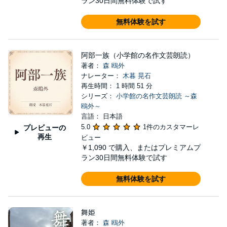
ラン30日間無料体験で試す
無料体験を試す
阿部一族（小学館の名作文芸朗読）
著者：
森 鴎外
ナレーター：
木暮 晃石
再生時間： 1 時間 51 分
シリーズ：
小学館の名作文芸朗読 ～森
鴎外～
言語： 日本語
5.0
1件のカスタマーレ
プレビューの
再生
ビュー
￥1,090
で購入、またはプレミアムプ
ラン30日間無料体験で試す
無料体験を試す
舞姫
著者：
森 鴎外