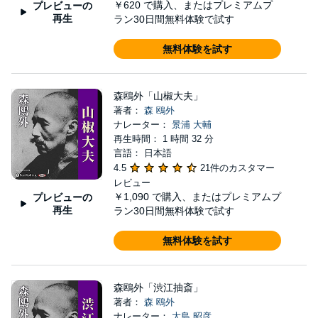
￥620
で購入、またはプレミアムプ
プレビューの
再生
ラン30日間無料体験で試す
無料体験を試す
森鴎外「山椒大夫」
著者：
森 鴎外
ナレーター：
景浦 大輔
再生時間： 1 時間 32 分
言語： 日本語
4.5
21件のカスタマー
レビュー
￥1,090
で購入、またはプレミアムプ
プレビューの
再生
ラン30日間無料体験で試す
無料体験を試す
森鴎外「渋江抽斎」
著者：
森 鴎外
ナレーター：
大島 昭彦