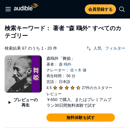
会員登録する
検索キーワード： 著者
"森 鴎外"
すべてのカ
テゴリー
検索結果 67 のうち 1 - 20 件
人気
フィルター
森鴎外「舞姫」
著者：
森 鴎外
ナレーター：
佐々木 健
再生時間： 56 分
言語： 日本語
4.5
27件のカスタマー
レビュー
￥650
で購入、またはプレミアムプ
プレビューの
再生
ラン30日間無料体験で試す
無料体験を試す