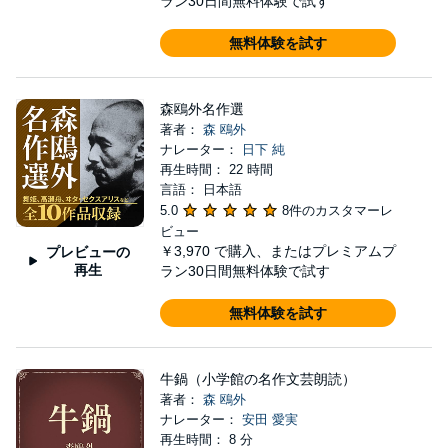
ラン30日間無料体験で試す
無料体験を試す
森鴎外名作選
著者：
森 鴎外
ナレーター：
日下 純
再生時間： 22 時間
言語： 日本語
5.0
8件のカスタマーレ
ビュー
￥3,970
で購入、またはプレミアムプ
プレビューの
再生
ラン30日間無料体験で試す
無料体験を試す
牛鍋（小学館の名作文芸朗読）
著者：
森 鴎外
ナレーター：
安田 愛実
再生時間： 8 分