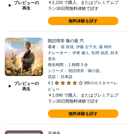
￥2,220
で購入、またはプレミアムプ
プレビューの
再生
ラン30日間無料体験で試す
無料体験を試す
朗読喫茶 噺の籠 弐
著者：
堀 辰雄
,
伊藤 左千夫
,
森 鴎外
ナレーター：
伊東 健人
,
松岡 禎丞
,
鈴木
達央
再生時間： 1 時間 3 分
シリーズ：
朗読喫茶「噺の籠」
言語： 日本語
4.1
8件のカスタマーレ
プレビューの
再生
ビュー
￥1,090
で購入、またはプレミアムプ
ラン30日間無料体験で試す
無料体験を試す
高瀬舟