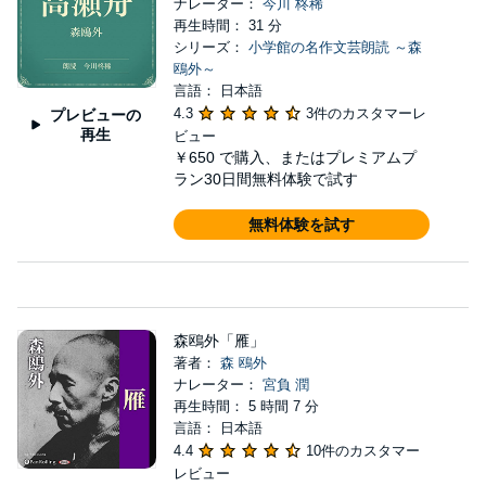
ナレーター：
今川 柊稀
再生時間： 31 分
シリーズ：
小学館の名作文芸朗読 ～森
鴎外～
言語： 日本語
4.3
3件のカスタマーレ
プレビューの
再生
ビュー
￥650
で購入、またはプレミアムプ
ラン30日間無料体験で試す
無料体験を試す
森鴎外「雁」
著者：
森 鴎外
ナレーター：
宮負 潤
再生時間： 5 時間 7 分
言語： 日本語
4.4
10件のカスタマー
レビュー