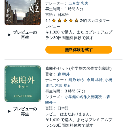
ナレーター：
五月女 忠夫
再生時間： 1 時間 8 分
言語： 日本語
4.4
24件のカスタマー
レビュー
￥1,020
で購入、またはプレミアムプ
プレビューの
再生
ラン30日間無料体験で試す
無料体験を試す
森鴎外セット(小学館の名作文芸朗読)
著者：
森 鴎外
ナレーター：
紺乃 ゆう
,
今川 柊稀
,
小橋
達也
,
木暮 晃石
再生時間： 3 時間 57 分
シリーズ：
小学館の名作文芸朗読 ～森
鴎外～
言語： 日本語
プレビューの
再生
レビューはまだありません。
￥1,410
で購入、またはプレミアムプ
ラン30日間無料体験で試す