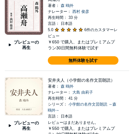
著者：
森 鴎外
ナレーター：
西村 俊彦
再生時間： 33 分
言語： 日本語
5.0
6件のカスタマーレ
ビュー
￥650
で購入、またはプレミアムプ
プレビューの
再生
ラン30日間無料体験で試す
無料体験を試す
安井夫人（小学館の名作文芸朗読）
著者：
森 鴎外
ナレーター：
大島 由莉子
再生時間： 41 分
シリーズ：
小学館の名作文芸朗読 ～森
鴎外～
言語： 日本語
レビューはまだありません。
プレビューの
再生
￥550
で購入、またはプレミアムプ