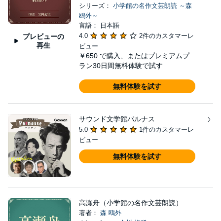
シリーズ：
小学館の名作文芸朗読 ～森
鴎外～
言語： 日本語
4.0
2件のカスタマーレ
プレビューの
再生
ビュー
￥650
で購入、またはプレミアムプ
ラン30日間無料体験で試す
無料体験を試す
サウンド文学館パルナス
5.0
1件のカスタマーレ
ビュー
無料体験を試す
高瀬舟（小学館の名作文芸朗読）
著者：
森 鴎外