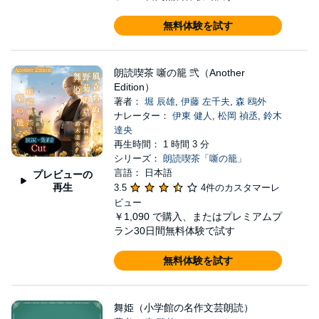
無料体験を試す
朗読喫茶 噺の籠 弐（Another
Edition）
著者：
堀 辰雄
,
伊藤 左千夫
,
森 鴎外
ナレーター：
伊東 健人
,
松岡 禎丞
,
鈴木
達央
再生時間： 1 時間 3 分
シリーズ：
朗読喫茶「噺の籠」
言語： 日本語
プレビューの
再生
3.5
4件のカスタマーレ
ビュー
￥1,090
で購入、またはプレミアムプ
ラン30日間無料体験で試す
無料体験を試す
舞姫（小学館の名作文芸朗読）