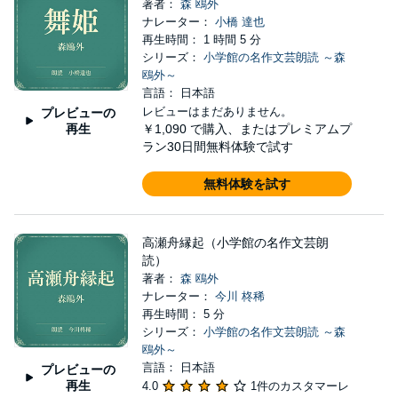
著者：
森 鴎外
ナレーター：
小橋 達也
再生時間： 1 時間 5 分
シリーズ：
小学館の名作文芸朗読 ～森
鴎外～
言語： 日本語
レビューはまだありません。
プレビューの
再生
￥1,090
で購入、またはプレミアムプ
ラン30日間無料体験で試す
無料体験を試す
高瀬舟縁起（小学館の名作文芸朗
読）
著者：
森 鴎外
ナレーター：
今川 柊稀
再生時間： 5 分
シリーズ：
小学館の名作文芸朗読 ～森
鴎外～
言語： 日本語
プレビューの
再生
4.0
1件のカスタマーレ