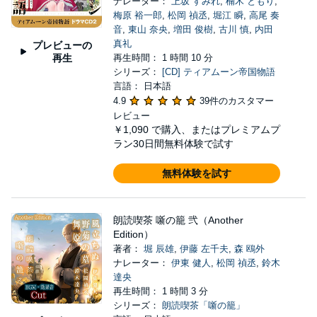
ナレーター：
上坂 すみれ
,
楠木 ともり
,
梅原 裕一郎
,
松岡 禎丞
,
堀江 瞬
,
高尾 奏
音
,
東山 奈央
,
増田 俊樹
,
古川 慎
,
内田
真礼
プレビューの
再生
再生時間： 1 時間 10 分
シリーズ：
[CD] ティアムーン帝国物語
言語： 日本語
4.9
39件のカスタマー
レビュー
￥1,090
で購入、またはプレミアムプ
ラン30日間無料体験で試す
無料体験を試す
朗読喫茶 噺の籠 弐（Another
Edition）
著者：
堀 辰雄
,
伊藤 左千夫
,
森 鴎外
ナレーター：
伊東 健人
,
松岡 禎丞
,
鈴木
達央
再生時間： 1 時間 3 分
シリーズ：
朗読喫茶「噺の籠」