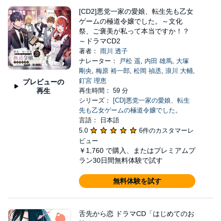
[CD2]悪党一家の愛娘、転生先も乙女
ゲームの極道令嬢でした。～文化
祭、ご褒美が私って本当ですか！？
～ドラマCD2
著者：
雨川 透子
ナレーター：
戸松 遥
,
内田 雄馬
,
大塚
剛央
,
梅原 裕一郎
,
松岡 禎丞
,
浪川 大輔
,
釘宮 理恵
プレビューの
再生
再生時間： 59 分
シリーズ：
[CD]悪党一家の愛娘、転生
先も乙女ゲームの極道令嬢でした。
言語： 日本語
5.0
6件のカスタマーレ
ビュー
￥1,760
で購入、またはプレミアムプ
ラン30日間無料体験で試す
無料体験を試す
舌先から恋 ドラマCD「はじめてのお