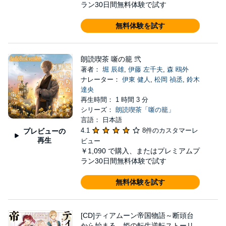
ラン30日間無料体験で試す
無料体験を試す
朗読喫茶 噺の籠 弐
著者：
堀 辰雄
,
伊藤 左千夫
,
森 鴎外
ナレーター：
伊東 健人
,
松岡 禎丞
,
鈴木
達央
再生時間： 1 時間 3 分
シリーズ：
朗読喫茶「噺の籠」
言語： 日本語
4.1
8件のカスタマーレ
プレビューの
再生
ビュー
￥1,090
で購入、またはプレミアムプ
ラン30日間無料体験で試す
無料体験を試す
[CD]ティアムーン帝国物語～断頭台
から始まる、姫の転生逆転ストーリ