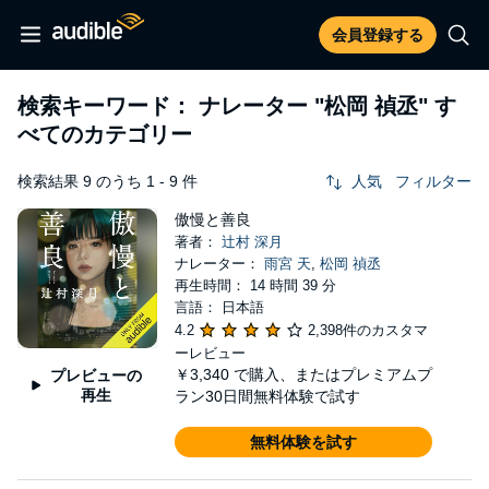
会員登録する
検索キーワード： ナレーター
"松岡 禎丞"
す
べてのカテゴリー
検索結果 9 のうち 1 - 9 件
人気
フィルター
傲慢と善良
著者：
辻村 深月
ナレーター：
雨宮 天
,
松岡 禎丞
再生時間： 14 時間 39 分
言語： 日本語
4.2
2,398件のカスタマ
ーレビュー
￥3,340
で購入、またはプレミアムプ
プレビューの
再生
ラン30日間無料体験で試す
無料体験を試す