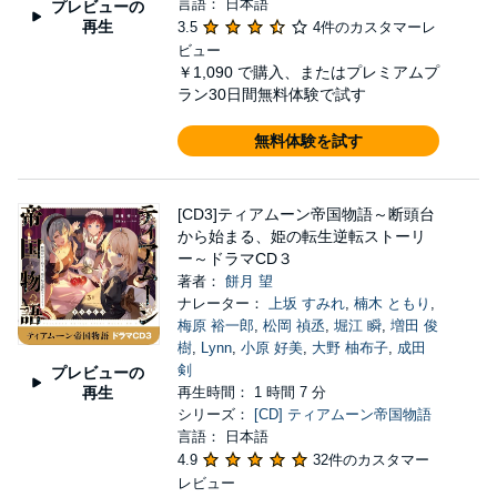
言語： 日本語
プレビューの
再生
3.5
4件のカスタマーレ
ビュー
￥1,090
で購入、またはプレミアムプ
ラン30日間無料体験で試す
無料体験を試す
[CD3]ティアムーン帝国物語～断頭台
から始まる、姫の転生逆転ストーリ
ー～ドラマCD３
著者：
餅月 望
ナレーター：
上坂 すみれ
,
楠木 ともり
,
梅原 裕一郎
,
松岡 禎丞
,
堀江 瞬
,
増田 俊
樹
,
Lynn
,
小原 好美
,
大野 柚布子
,
成田
剣
プレビューの
再生
再生時間： 1 時間 7 分
シリーズ：
[CD] ティアムーン帝国物語
言語： 日本語
4.9
32件のカスタマー
レビュー