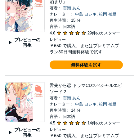
泊まり」
著者：
百瀬 あん
ナレーター：
中島 ヨシキ
,
松岡 禎丞
再生時間： 15 分
言語： 日本語
4.6
29件のカスタマー
プレビューの
レビュー
再生
￥650
で購入、またはプレミアムプ
ラン30日間無料体験で試す
無料体験を試す
舌先から恋 ドラマCDスペシャルエピ
ソード２
著者：
百瀬 あん
ナレーター：
中島 ヨシキ
,
松岡 禎丞
再生時間： 14 分
言語： 日本語
4.5
14件のカスタマー
プレビューの
レビュー
再生
￥650
で購入、またはプレミアムプ