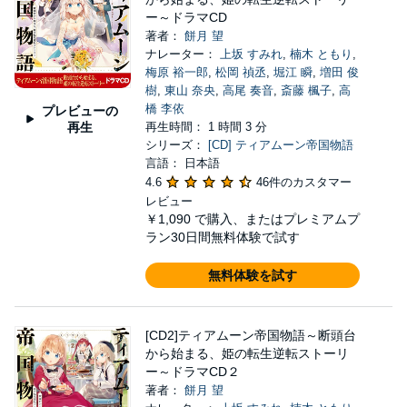
ー～ドラマCD
著者：
餅月 望
ナレーター：
上坂 すみれ
,
楠木 ともり
,
梅原 裕一郎
,
松岡 禎丞
,
堀江 瞬
,
増田 俊
樹
,
東山 奈央
,
高尾 奏音
,
斎藤 楓子
,
高
橋 李依
プレビューの
再生
再生時間： 1 時間 3 分
シリーズ：
[CD] ティアムーン帝国物語
言語： 日本語
4.6
46件のカスタマー
レビュー
￥1,090
で購入、またはプレミアムプ
ラン30日間無料体験で試す
無料体験を試す
[CD2]ティアムーン帝国物語～断頭台
から始まる、姫の転生逆転ストーリ
ー～ドラマCD２
著者：
餅月 望