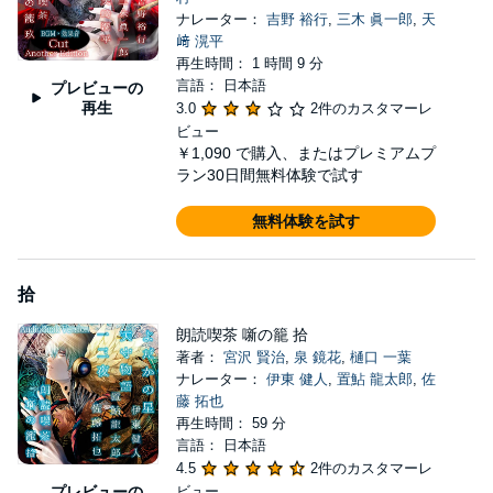
ナレーター：
吉野 裕行
,
三木 眞一郎
,
天
﨑 滉平
再生時間： 1 時間 9 分
言語： 日本語
プレビューの
再生
3.0
2件のカスタマーレ
ビュー
￥1,090
で購入、またはプレミアムプ
ラン30日間無料体験で試す
無料体験を試す
拾
朗読喫茶 噺の籠 拾
著者：
宮沢 賢治
,
泉 鏡花
,
樋口 一葉
ナレーター：
伊東 健人
,
置鮎 龍太郎
,
佐
藤 拓也
再生時間： 59 分
言語： 日本語
4.5
2件のカスタマーレ
プレビューの
ビュー