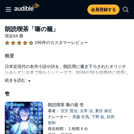
会員登録する
朗読喫茶「噺の籠」
現在54 冊
195件のカスタマーレビュー
概要
日本近現代の名作小説や詩を、朗読用に書き下ろされたオリジナ
ルあらすじ台本で味わうシリーズで、BGMやSEを効果的に使用し
ドラマ風仕立ての演出をしています。人気・実力を兼ね備える、
続きを読む
ベテランから新進気鋭の若手まで、バラエティに富んだ豪華声優
陣でお届けします。
壱
朗読喫茶 噺の籠 壱
著者：
宮沢 賢治
,
太宰 治
,
夏目 漱石
ナレーター：
斉藤 壮馬
,
下野 紘
,
杉田
智和
再生時間： 1 時間 4 分