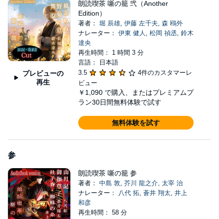
朗読喫茶 噺の籠 弐（Another
Edition）
著者：
堀 辰雄
,
伊藤 左千夫
,
森 鴎外
ナレーター：
伊東 健人
,
松岡 禎丞
,
鈴木
達央
再生時間： 1 時間 3 分
言語： 日本語
3.5
4件のカスタマーレ
プレビューの
再生
ビュー
￥1,090
で購入、またはプレミアムプ
ラン30日間無料体験で試す
無料体験を試す
参
朗読喫茶 噺の籠 参
著者：
中島 敦
,
芥川 龍之介
,
太宰 治
ナレーター：
八代 拓
,
蒼井 翔太
,
井上
和彦
再生時間： 58 分