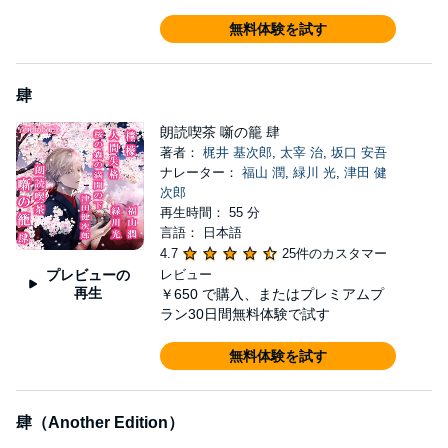
無料体験を試す
肆
朗読喫茶 噺の籠 肆
著者：
梶井 基次郎
,
太宰 治
,
坂口 安吾
ナレーター：
福山 潤
,
緑川 光
,
津田 健
次郎
再生時間： 55 分
言語： 日本語
4.7
25件のカスタマー
プレビューの
レビュー
再生
￥650
で購入、またはプレミアムプ
ラン30日間無料体験で試す
無料体験を試す
肆（Another Edition）