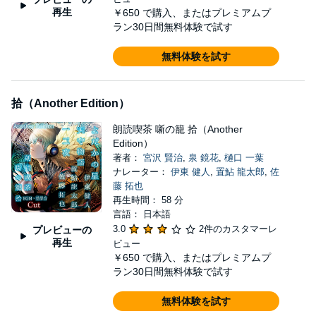
再生
￥650
で購入、またはプレミアムプ
ラン30日間無料体験で試す
無料体験を試す
拾（Another Edition）
朗読喫茶 噺の籠 拾（Another
Edition）
著者：
宮沢 賢治
,
泉 鏡花
,
樋口 一葉
ナレーター：
伊東 健人
,
置鮎 龍太郎
,
佐
藤 拓也
再生時間： 58 分
言語： 日本語
3.0
2件のカスタマーレ
プレビューの
再生
ビュー
￥650
で購入、またはプレミアムプ
ラン30日間無料体験で試す
無料体験を試す