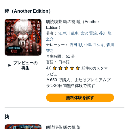
睦（Another Edition）
朗読喫茶 噺の籠 睦（Another
Edition）
著者：
江戸川 乱歩
,
宮沢 賢治
,
芥川 龍
之介
ナレーター：
石田 彰
,
中島 ヨシキ
,
森川
智之
再生時間： 51 分
言語： 日本語
プレビューの
再生
4.6
12件のカスタマー
レビュー
￥650
で購入、またはプレミアムプ
ラン30日間無料体験で試す
無料体験を試す
柒
朗読喫茶 噺の籠 柒