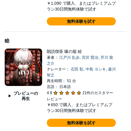
￥1,090
で購入、またはプレミアムプ
ラン30日間無料体験で試す
無料体験を試す
睦
朗読喫茶 噺の籠 睦
著者：
江戸川 乱歩
,
宮沢 賢治
,
芥川 龍
之介
ナレーター：
石田 彰
,
中島 ヨシキ
,
森川
智之
再生時間： 51 分
言語： 日本語
4.8
21件のカスタマー
プレビューの
再生
レビュー
￥650
で購入、またはプレミアムプ
ラン30日間無料体験で試す
無料体験を試す