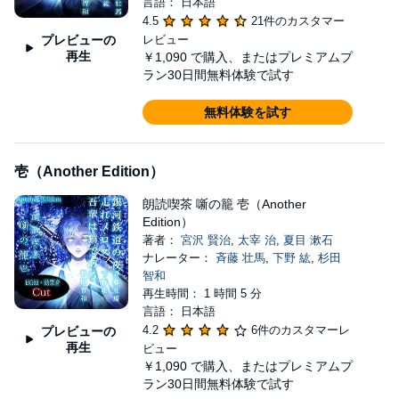
言語： 日本語
4.5
21件のカスタマー
プレビューの
レビュー
再生
￥1,090
で購入、またはプレミアムプ
ラン30日間無料体験で試す
無料体験を試す
壱（Another Edition）
朗読喫茶 噺の籠 壱（Another
Edition）
著者：
宮沢 賢治
,
太宰 治
,
夏目 漱石
ナレーター：
斉藤 壮馬
,
下野 紘
,
杉田
智和
再生時間： 1 時間 5 分
言語： 日本語
4.2
6件のカスタマーレ
プレビューの
再生
ビュー
￥1,090
で購入、またはプレミアムプ
ラン30日間無料体験で試す