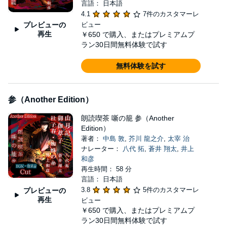
言語： 日本語
4.1
7件のカスタマーレ
プレビューの
ビュー
再生
￥650
で購入、またはプレミアムプ
ラン30日間無料体験で試す
無料体験を試す
参（Another Edition）
朗読喫茶 噺の籠 参（Another
Edition）
著者：
中島 敦
,
芥川 龍之介
,
太宰 治
ナレーター：
八代 拓
,
蒼井 翔太
,
井上
和彦
再生時間： 58 分
言語： 日本語
3.8
5件のカスタマーレ
プレビューの
再生
ビュー
￥650
で購入、またはプレミアムプ
ラン30日間無料体験で試す