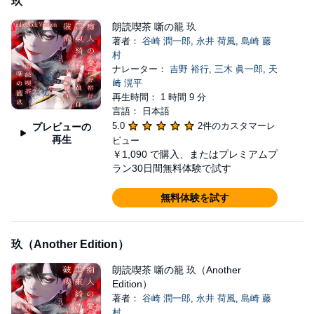
玖
朗読喫茶 噺の籠 玖
著者：
谷崎 潤一郎
,
永井 荷風
,
島崎 藤
村
ナレーター：
吉野 裕行
,
三木 眞一郎
,
天
﨑 滉平
再生時間： 1 時間 9 分
言語： 日本語
5.0
2件のカスタマーレ
プレビューの
再生
ビュー
￥1,090
で購入、またはプレミアムプ
ラン30日間無料体験で試す
無料体験を試す
玖（Another Edition）
朗読喫茶 噺の籠 玖（Another
Edition）
著者：
谷崎 潤一郎
,
永井 荷風
,
島崎 藤
村