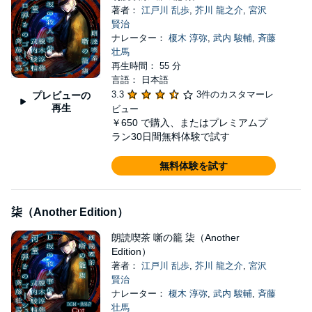
著者：
江戸川 乱歩
,
芥川 龍之介
,
宮沢
賢治
ナレーター：
榎木 淳弥
,
武内 駿輔
,
斉藤
壮馬
再生時間： 55 分
言語： 日本語
3.3
3件のカスタマーレ
プレビューの
再生
ビュー
￥650
で購入、またはプレミアムプ
ラン30日間無料体験で試す
無料体験を試す
柒（Another Edition）
朗読喫茶 噺の籠 柒（Another
Edition）
著者：
江戸川 乱歩
,
芥川 龍之介
,
宮沢
賢治
ナレーター：
榎木 淳弥
,
武内 駿輔
,
斉藤
壮馬