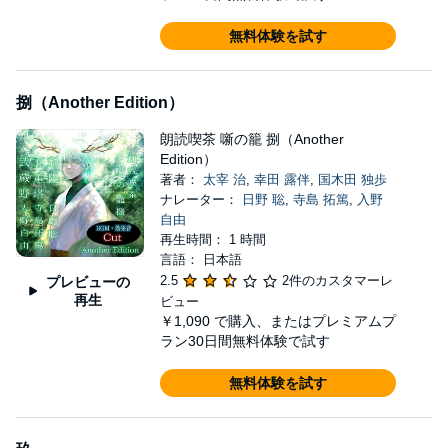
無料体験を試す
捌（Another Edition）
朗読喫茶 噺の籠 捌（Another
Edition）
著者：
太宰 治
,
幸田 露伴
,
国木田 独歩
ナレーター：
日野 聡
,
寺島 拓篤
,
入野
自由
再生時間： 1 時間
言語： 日本語
2.5
2件のカスタマーレ
プレビューの
再生
ビュー
￥1,090
で購入、またはプレミアムプ
ラン30日間無料体験で試す
無料体験を試す