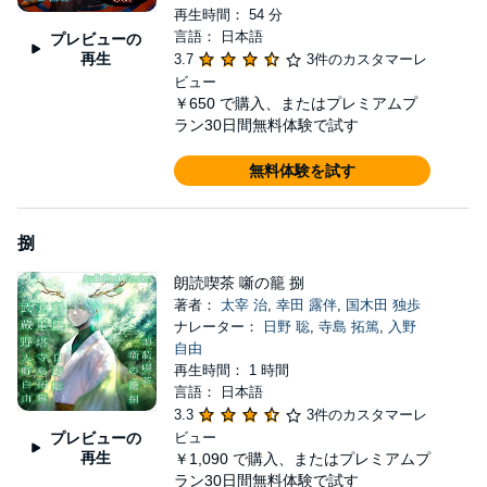
再生時間： 54 分
言語： 日本語
プレビューの
再生
3.7
3件のカスタマーレ
ビュー
￥650
で購入、またはプレミアムプ
ラン30日間無料体験で試す
無料体験を試す
捌
朗読喫茶 噺の籠 捌
著者：
太宰 治
,
幸田 露伴
,
国木田 独歩
ナレーター：
日野 聡
,
寺島 拓篤
,
入野
自由
再生時間： 1 時間
言語： 日本語
3.3
3件のカスタマーレ
プレビューの
ビュー
再生
￥1,090
で購入、またはプレミアムプ
ラン30日間無料体験で試す