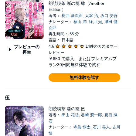
朗読喫茶 噺の籠 肆（Another
Edition）
著者：
梶井 基次郎
,
太宰 治
,
坂口 安吾
ナレーター：
福山 潤
,
緑川 光
,
津田 健
次郎
再生時間： 55 分
言語： 日本語
4.6
14件のカスタマー
プレビューの
再生
レビュー
￥650
で購入、またはプレミアムプ
ラン30日間無料体験で試す
無料体験を試す
伍
朗読喫茶 噺の籠 伍
著者：
田山 花袋
,
谷崎 潤一郎
,
夏目 漱
石
ナレーター：
寺島 惇太
,
石川 界人
,
古川
慎