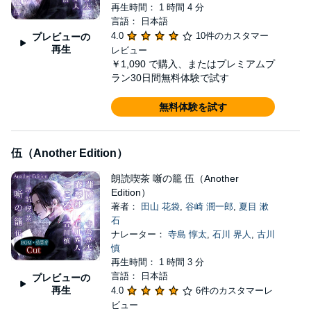
再生時間： 1 時間 4 分
言語： 日本語
4.0
10件のカスタマー
プレビューの
再生
レビュー
￥1,090
で購入、またはプレミアムプ
ラン30日間無料体験で試す
無料体験を試す
伍（Another Edition）
朗読喫茶 噺の籠 伍（Another
Edition）
著者：
田山 花袋
,
谷崎 潤一郎
,
夏目 漱
石
ナレーター：
寺島 惇太
,
石川 界人
,
古川
慎
再生時間： 1 時間 3 分
言語： 日本語
プレビューの
再生
4.0
6件のカスタマーレ
ビュー