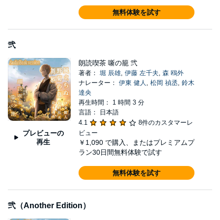
無料体験を試す
弐
朗読喫茶 噺の籠 弐
著者：
堀 辰雄
,
伊藤 左千夫
,
森 鴎外
ナレーター：
伊東 健人
,
松岡 禎丞
,
鈴木
達央
再生時間： 1 時間 3 分
言語： 日本語
4.1
8件のカスタマーレ
プレビューの
ビュー
再生
￥1,090
で購入、またはプレミアムプ
ラン30日間無料体験で試す
無料体験を試す
弐（Another Edition）