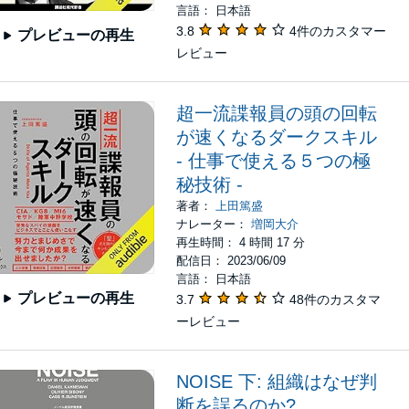
言語： 日本語
3.8
4件のカスタマー
プレビューの再生
レビュー
超一流諜報員の頭の回転
が速くなるダークスキル
- 仕事で使える５つの極
秘技術 -
著者：
上田篤盛
ナレーター：
増岡大介
再生時間： 4 時間 17 分
配信日： 2023/06/09
言語： 日本語
プレビューの再生
3.7
48件のカスタマ
ーレビュー
NOISE 下: 組織はなぜ判
断を誤るのか?