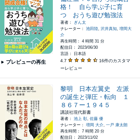
格！ 自ら学ぶ子に育
つ おうち遊び勉強法
著者：
ぎん太
ナレーター：
池田陸
,
沢井真知
,
増岡大
介
再生時間： 4 時間 31 分
配信日： 2023/06/30
言語： 日本語
4.7
16件のカスタマ
プレビューの再生
ーレビュー
黎明 日本左翼史 左派
の誕生と弾圧・転向 １
８６７ー１９４５
講談社現代新書
著者：
池上 彰
,
佐藤 優
ナレーター：
増岡 大介
,
一戸 康太朗
再生時間： 7 時間 20 分
配信日： 2023/11/02