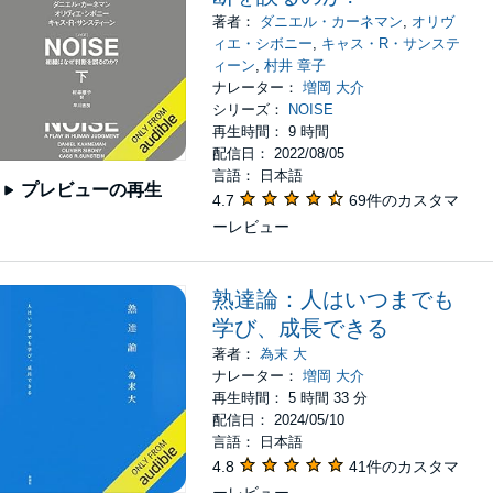
著者：
ダニエル・カーネマン
,
オリヴ
ィエ・シボニー
,
キャス・R・サンステ
ィーン
,
村井 章子
ナレーター：
増岡 大介
シリーズ：
NOISE
再生時間： 9 時間
配信日： 2022/08/05
言語： 日本語
プレビューの再生
4.7
69件のカスタマ
ーレビュー
熟達論：人はいつまでも
学び、成長できる
著者：
為末 大
ナレーター：
増岡 大介
再生時間： 5 時間 33 分
配信日： 2024/05/10
言語： 日本語
4.8
41件のカスタマ