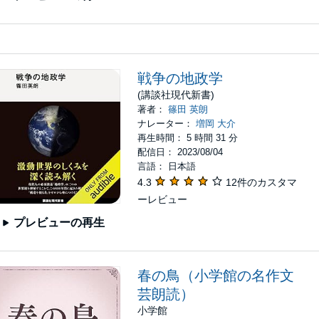
戦争の地政学
(講談社現代新書)
著者：
篠田 英朗
ナレーター：
増岡 大介
再生時間： 5 時間 31 分
配信日： 2023/08/04
言語： 日本語
4.3
12件のカスタマ
ーレビュー
プレビューの再生
春の鳥（小学館の名作文
芸朗読）
小学館