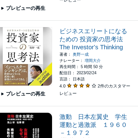
ーレビュー
プレビューの再生
ビジネスエリートになる
ための 投資家の思考法
The Investor's Thinking
著者：
奥野一成
ナレーター：
増岡大介
再生時間： 5 時間 50 分
配信日： 2023/02/24
言語： 日本語
4.0
2件のカスタマー
レビュー
プレビューの再生
激動 日本左翼史 学生
運動と過激派 １９６０
－１９７２