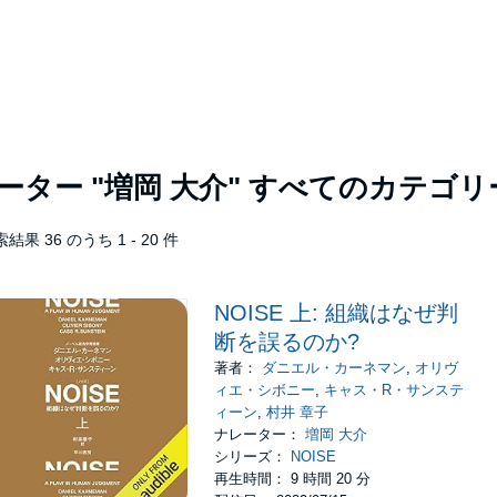
レーター
"増岡 大介"
すべてのカテゴリ
結果 36 のうち 1 - 20 件
NOISE 上: 組織はなぜ判
断を誤るのか?
著者：
ダニエル・カーネマン
,
オリヴ
ィエ・シボニー
,
キャス・R・サンステ
ィーン
,
村井 章子
ナレーター：
増岡 大介
シリーズ：
NOISE
再生時間： 9 時間 20 分