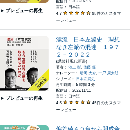
配信日： 2022/07/15
言語： 日本語
プレビューの再生
4.7
98件のカスタマ
ーレビュー
漂流 日本左翼史 理想
なき左派の混迷 １９７
２－２０２２
(講談社現代新書)
著者：
池上 彰
,
佐藤 優
ナレーター：
増岡 大介
,
一戸 康太朗
シリーズ：
日本左翼史
再生時間： 5 時間 3 分
配信日： 2022/11/11
言語： 日本語
プレビューの再生
4.5
45件のカスタマ
ーレビュー
偏差値４０台から開成合