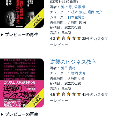
(講談社現代新書)
著者：
池上 彰
,
佐藤 優
ナレーター：
植木 敦史
,
増岡 大介
シリーズ：
日本左翼史
再生時間： 7 時間 10 分
配信日： 2022/04/28
言語： 日本語
プレビューの再生
4.3
38件のカスタマ
ーレビュー
逆襲のビジネス教室
著者：
池田 貴将
ナレーター：
増岡 大介
再生時間： 8 時間 8 分
配信日： 2022/05/20
言語： 日本語
4.5
41件のカスタマ
ーレビュー
プレビューの再生