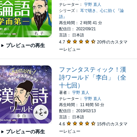
ナレーター：
宇野 直人
シリーズ：
耳で聴き、心に効く『論
語』
再生時間： 2 時間 41 分
配信日： 2022/09/21
言語： 日本語
4.7
20件のカスタマ
プレビューの再生
ーレビュー
ファンタスティック！漢
詩ワールド「李白」（全
十七回）
著者：
宇野 直人
ナレーター：
宇野 直人
再生時間： 11 時間 50 分
配信日： 2019/02/13
言語： 日本語
4.6
15件のカスタマ
ーレビュー
プレビューの再生