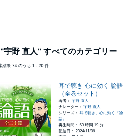
者
"宇野 直人"
すべてのカテゴリー
結果 74 のうち 1 - 20 件
耳で聴き 心に効く 論語
（全巻セット）
著者：
宇野 直人
ナレーター：
宇野 直人
シリーズ：
耳で聴き、心に効く『論
語』
再生時間： 50 時間 19 分
配信日： 2024/11/09