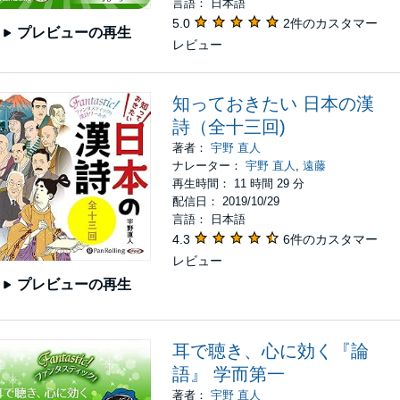
言語： 日本語
5.0
2件のカスタマー
プレビューの再生
レビュー
知っておきたい 日本の漢
詩（全十三回)
著者：
宇野 直人
ナレーター：
宇野 直人
,
遠藤
再生時間： 11 時間 29 分
配信日： 2019/10/29
言語： 日本語
4.3
6件のカスタマー
レビュー
プレビューの再生
耳で聴き、心に効く『論
語』 学而第一
著者：
宇野 直人