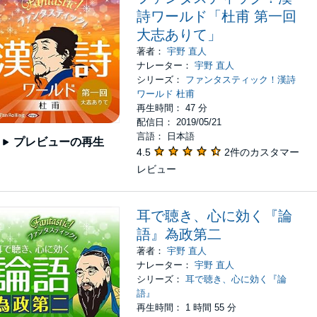
詩ワールド「杜甫 第一回
大志ありて」
著者：
宇野 直人
ナレーター：
宇野 直人
シリーズ：
ファンタスティック！漢詩
ワールド 杜甫
再生時間： 47 分
配信日： 2019/05/21
言語： 日本語
プレビューの再生
4.5
2件のカスタマー
レビュー
耳で聴き、心に効く『論
語』為政第二
著者：
宇野 直人
ナレーター：
宇野 直人
シリーズ：
耳で聴き、心に効く『論
語』
再生時間： 1 時間 55 分