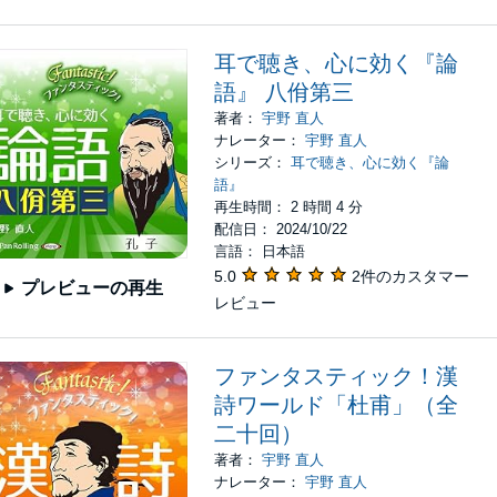
耳で聴き、心に効く『論
語』 八佾第三
著者：
宇野 直人
ナレーター：
宇野 直人
シリーズ：
耳で聴き、心に効く『論
語』
再生時間： 2 時間 4 分
配信日： 2024/10/22
言語： 日本語
5.0
2件のカスタマー
プレビューの再生
レビュー
ファンタスティック！漢
詩ワールド「杜甫」（全
二十回）
著者：
宇野 直人
ナレーター：
宇野 直人