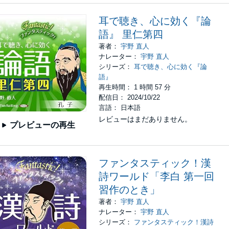
耳で聴き、心に効く『論
語』 里仁第四
著者：
宇野 直人
ナレーター：
宇野 直人
シリーズ：
耳で聴き、心に効く『論
語』
再生時間： 1 時間 57 分
配信日： 2024/10/22
言語： 日本語
レビューはまだありません。
プレビューの再生
ファンタスティック！漢
詩ワールド「李白 第一回
習作のとき」
著者：
宇野 直人
ナレーター：
宇野 直人
シリーズ：
ファンタスティック！漢詩