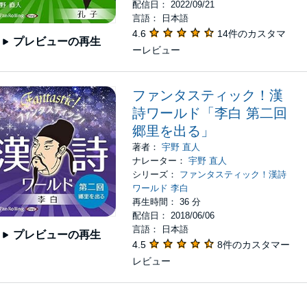
配信日： 2022/09/21
言語： 日本語
4.6
14件のカスタマ
プレビューの再生
ーレビュー
ファンタスティック！漢
詩ワールド「李白 第二回
郷里を出る」
著者：
宇野 直人
ナレーター：
宇野 直人
シリーズ：
ファンタスティック！漢詩
ワールド 李白
再生時間： 36 分
配信日： 2018/06/06
言語： 日本語
プレビューの再生
4.5
8件のカスタマー
レビュー