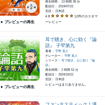
再生時間： 13 時間 39 分
配信日： 2019/07/22
言語： 日本語
4.8
12件のカスタマ
ーレビュー
プレビューの再生
耳で聴き、心に効く『論
語』 子罕第九
著者：
宇野 直人
ナレーター：
宇野 直人
シリーズ：
耳で聴き、心に効く『論
語』
再生時間： 2 時間 52 分
配信日： 2024/10/22
言語： 日本語
レビューはまだありません。
プレビューの再生
ファンタスティック！漢