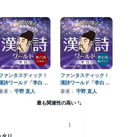
ファンタスティック！
ファンタスティック！
ファン
漢詩ワールド「李白 第
漢詩ワールド「李白 第
漢詩ワ
六回 いざ長安へ」
七回 朝廷の日々」
八回 
著者：
宇野 直人
著者：
宇野 直人
著者
最も関連性の高い
ッタリ