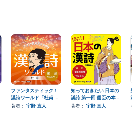
力に溢れる講義です。
て来た文学形式ですが、漢字ばかりで作られるため、気
、まことに多彩で魅力ある世界が現れて来ます。
の、あの固い緑色の外皮の中には赤くジューシーな果肉
、茶色の外皮の中には、丸くて白く、甘い果肉が包まれ
ファンタスティック！
知っておきたい 日本の
わかりやすくお伝えするもので、名作の数々を、時代背
漢詩ワールド「杜甫 第
漢詩 第一回 儒臣の本懐
一回 大志ありて」
――菅原道真
み合わせからさまざまにひろがってゆく境地は、まさし
著者：
宇野 直人
著者：
宇野 直人