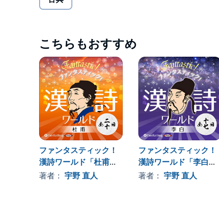
時代背景や作者の境遇を交えた色彩豊かな漢詩の魅
漢詩は和歌や俳句とともに、永く日本人に親しまれ
こちらもおすすめ
おくれしてしまう人もおられるようです。
が、そのいかめしい外見から一歩中に入ってみると
それは或る種の果物に似ています。西瓜（スイカ）
が、また荔枝（ライチ）の、あの固いトゲだらけの
ています。
ファンタスティック！
ファンタスティック！
このシリーズは、漢詩のそのような果実をなるべく
漢詩ワールド「杜甫」
漢詩ワールド「李白」
景や作者の境遇と合わせてお話ししてゆきます。
（全二十回）
（全十七回）
漢字一つ一つが持つ個性的な形と意味、それらの組
著者：
宇野 直人
著者：
宇野 直人
くファンタステイック！と言えるでしょう。
〈第一回 習作のとき〉