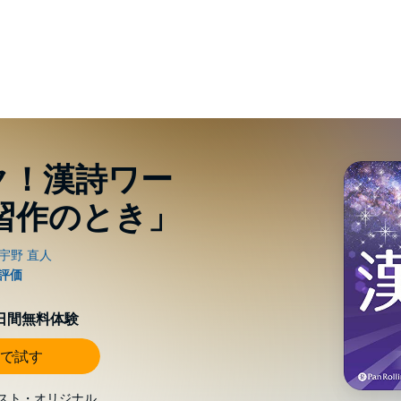
ク！漢詩ワー
 習作のとき」
0日間無料体験
で試す
スト・オリジナル