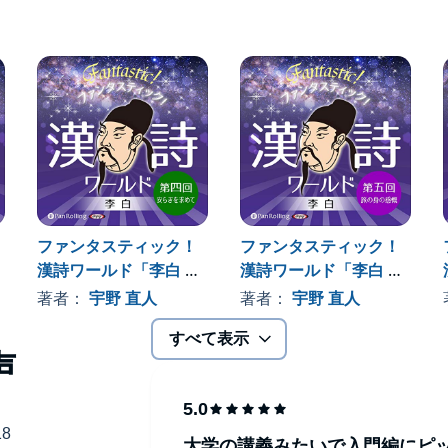
はく）。「詩仙」と呼ばれ、酒を好み、豪快奔放な詩風とい
沿ってていねいに作品を見てゆくと、彼の詩風や人間像
5歳までを過ごし、以後求職の旅をつづけたものの官職に
た2年後に剥奪されてしまいます。以後はまた放浪の身、
して流罪となり、恩赦を受け、また放浪の旅を続け
の人生を送った人物もまれでしょう。
ファンタスティック！
ファンタスティック！
生涯の大筋をたどり、続いてその最初期、十五歳の作と
漢詩ワールド「李白 第
漢詩ワールド「李白 第
。これら最初期の作品にも、李白の詩風の特色であ
四回 安らぎを求めて」
五回 旅の身の感慨」
著者：
宇野 直人
著者：
宇野 直人
見られるのは、興味を引きます。
すべて表示
大学の講義みたいで入門編にピ