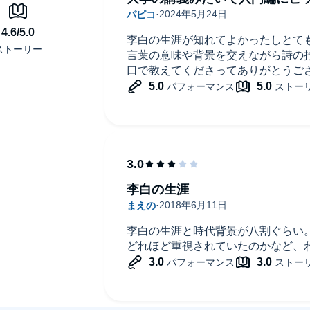
李白の生涯が知れてよかったしとて
言葉の意味や背景を交えながら詩の
口で教えてくださってありがとうご
研究科博士課程修了、文学博士。現在、共立女子大学国
（研文出版）『漢詩の歴史』（東方出版）『漢詩の事
Kラジオ「古典講読――漢詩」講師、平成二十年より同
李白の生涯
李白の生涯と時代背景が八割ぐらい
どれほど重視されていたのかなど、