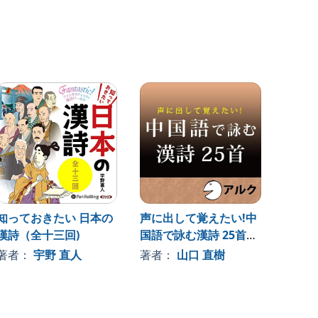
知っておきたい 日本の
声に出して覚えたい!中
ものが
漢詩（全十三回)
国語で詠む漢詩 25首
著者
(アルク)
著者：
宇野 直人
著者：
山口 直樹