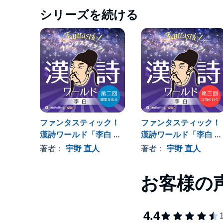
シリーズを続ける
李白（701~762）、字（あざな）は太白（たい
うイメージで語られます。しかし、その人生行路に
はそれほど単純ではないことがわかります。
西域に生まれ、南西の蜀（四川省）で幼児期から2
恵まれず、42歳でやっと得た朝廷の官職も、たっ
そして55歳の折に安史の乱に巻き込まれ、逆賊と
る・・・史上に偉人多しと言えども、これほど激動
ファンタスティック！
ファンタスティック！
第一回の今回はまず導入として、そのような李白の
漢詩ワールド「李白 第
漢詩ワールド「李白 第
される七言律詩「初月」「望夫石」を取り上げます
二回 郷里を出る」
三回 江南の日々」
著者：
宇野 直人
著者：
宇野 直人
る、‟月、伝説への嗜好、女心に寄り添う姿勢”が
● 収録作品
「初月（しょげつ）」