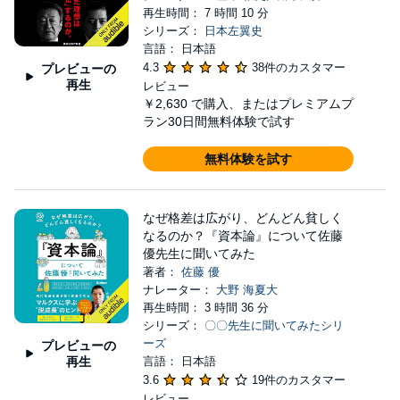
再生時間： 7 時間 10 分
シリーズ：
日本左翼史
言語： 日本語
4.3
38件のカスタマー
プレビューの
再生
レビュー
￥2,630
で購入、またはプレミアムプ
ラン30日間無料体験で試す
無料体験を試す
なぜ格差は広がり、どんどん貧しく
なるのか？『資本論』について佐藤
優先生に聞いてみた
著者：
佐藤 優
ナレーター：
大野 海夏大
再生時間： 3 時間 36 分
シリーズ：
〇〇先生に聞いてみたシリ
ーズ
プレビューの
再生
言語： 日本語
3.6
19件のカスタマー
レビュー