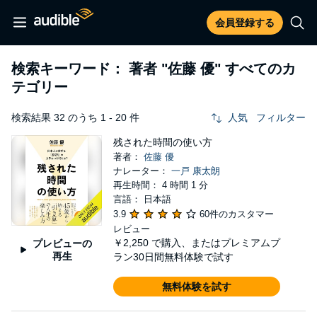
会員登録する
検索キーワード： 著者
"佐藤 優"
すべてのカ
テゴリー
検索結果 32 のうち 1 - 20 件
人気
フィルター
残された時間の使い方
著者：
佐藤 優
ナレーター：
一戸 康太朗
再生時間： 4 時間 1 分
言語： 日本語
3.9
60件のカスタマー
レビュー
￥2,250
で購入、またはプレミアムプ
プレビューの
再生
ラン30日間無料体験で試す
無料体験を試す