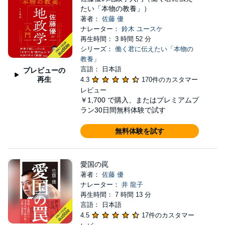
たい「本物の教養」）
著者：
佐藤 優
ナレーター：
鈴木 ユースケ
再生時間： 3 時間 52 分
シリーズ：
働く君に伝えたい「本物の
教養」
言語： 日本語
プレビューの
再生
4.3
170件のカスタマー
レビュー
￥1,700
で購入、またはプレミアムプ
ラン30日間無料体験で試す
無料体験を試す
愛国の罠
著者：
佐藤 優
ナレーター：
井 龍子
再生時間： 7 時間 13 分
言語： 日本語
4.5
17件のカスタマー