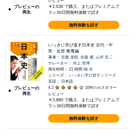
レビュー
￥2,630
で購入、またはプレミアムプ
プレビューの
再生
ラン30日間無料体験で試す
無料体験を試す
いっきに学び直す日本史 古代・中
世・近世 教養編
著者：
安藤 達朗
,
佐藤 優
,
山岸 良二
ナレーター：
井上 智博
再生時間： 21 時間 56 分
シリーズ：
いっきに学び直すシリーズ
言語： 日本語
4.2
10件のカスタマー
プレビューの
再生
レビュー
￥3,880
で購入、またはプレミアムプ
ラン30日間無料体験で試す
無料体験を試す