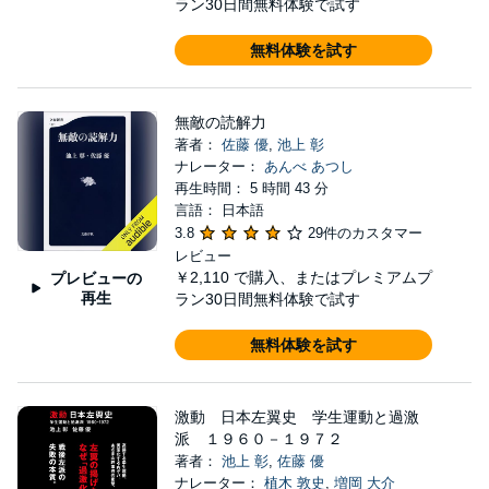
ラン30日間無料体験で試す
無料体験を試す
無敵の読解力
著者：
佐藤 優
,
池上 彰
ナレーター：
あんべ あつし
再生時間： 5 時間 43 分
言語： 日本語
3.8
29件のカスタマー
レビュー
￥2,110
で購入、またはプレミアムプ
プレビューの
再生
ラン30日間無料体験で試す
無料体験を試す
激動 日本左翼史 学生運動と過激
派 １９６０－１９７２
著者：
池上 彰
,
佐藤 優
ナレーター：
植木 敦史
,
増岡 大介