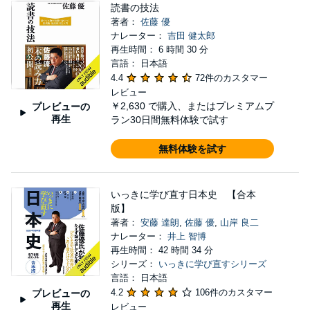
読書の技法
著者：
佐藤 優
ナレーター：
吉田 健太郎
再生時間： 6 時間 30 分
言語： 日本語
4.4
72件のカスタマー
レビュー
￥2,630
で購入、またはプレミアムプ
プレビューの
再生
ラン30日間無料体験で試す
無料体験を試す
いっきに学び直す日本史 【合本
版】
著者：
安藤 達朗
,
佐藤 優
,
山岸 良二
ナレーター：
井上 智博
再生時間： 42 時間 34 分
シリーズ：
いっきに学び直すシリーズ
言語： 日本語
4.2
106件のカスタマー
プレビューの
再生
レビュー