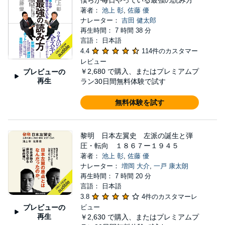
僕らが毎日やっている最強の読み方
著者：
池上 彰
,
佐藤 優
ナレーター：
吉田 健太郎
再生時間： 7 時間 38 分
言語： 日本語
4.4
114件のカスタマー
レビュー
￥2,680
で購入、またはプレミアムプ
プレビューの
再生
ラン30日間無料体験で試す
無料体験を試す
黎明 日本左翼史 左派の誕生と弾
圧・転向 １８６７ー１９４５
著者：
池上 彰
,
佐藤 優
ナレーター：
増岡 大介
,
一戸 康太朗
再生時間： 7 時間 20 分
言語： 日本語
3.8
4件のカスタマーレ
プレビューの
ビュー
再生
￥2,630
で購入、またはプレミアムプ