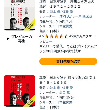
漂流 日本左翼史 理想なき左派の
混迷 １９７２－２０２２
著者：
池上 彰
,
佐藤 優
ナレーター：
増岡 大介
,
一戸 康太朗
再生時間： 5 時間 3 分
シリーズ：
日本左翼史
言語： 日本語
4.5
45件のカスタマー
プレビューの
再生
レビュー
￥2,110
で購入、またはプレミアムプ
ラン30日間無料体験で試す
無料体験を試す
真説 日本左翼史 戦後左派の源流 １
９４５－１９６０
著者：
池上 彰
,
佐藤 優
ナレーター：
野口 晃
再生時間： 7 時間 15 分
シリーズ：
日本左翼史
言語： 日本語