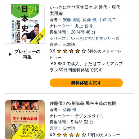
いっきに学び直す日本史 近代・現代
実用編
著者：
安藤 達朗
,
佐藤 優
,
山岸 良二
ナレーター：
井上 智博
再生時間： 20 時間 48 分
シリーズ：
いっきに学び直すシリーズ
言語： 日本語
3.9
8件のカスタマーレ
プレビューの
再生
ビュー
￥3,880
で購入、またはプレミアムプ
ラン30日間無料体験で試す
無料体験を試す
佐藤優の特別講義 民主主義の危機
著者：
佐藤 優
ナレーター： デジタルボイス
再生時間： 5 時間 52 分
言語： 日本語
4.3
19件のカスタマー