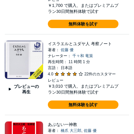
￥1,700
で購入、またはプレミアムプ
ラン30日間無料体験で試す
無料体験を試す
イスラエルとユダヤ人 考察ノート
著者：
佐藤 優
ナレーター：
千々和 竜策
再生時間： 11 時間 1 分
言語： 日本語
4.0
22件のカスタマー
レビュー
￥3,010
で購入、またはプレミアムプ
プレビューの
再生
ラン30日間無料体験で試す
無料体験を試す
あぶない一神教
著者：
橋爪 大三郎
,
佐藤 優