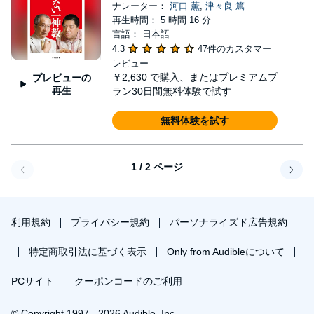
ナレーター：
河口 薫
,
津々良 篤
再生時間： 5 時間 16 分
言語： 日本語
4.3
47件のカスタマー
レビュー
￥2,630
で購入、またはプレミアムプ
プレビューの
再生
ラン30日間無料体験で試す
無料体験を試す
1 / 2 ページ
戻る
次へ
利用規約
プライバシー規約
パーソナライズド広告規約
特定商取引法に基づく表示
Only from Audibleについて
PCサイト
クーポンコードのご利用
© Copyright 1997 - 2026 Audible, Inc