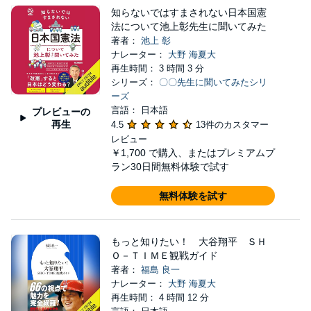
知らないではすまされない日本国憲
法について池上彰先生に聞いてみた
著者：
池上 彰
ナレーター：
大野 海夏大
再生時間： 3 時間 3 分
シリーズ：
〇〇先生に聞いてみたシリ
ーズ
言語： 日本語
プレビューの
再生
4.5
13件のカスタマー
レビュー
￥1,700
で購入、またはプレミアムプ
ラン30日間無料体験で試す
無料体験を試す
もっと知りたい！ 大谷翔平 ＳＨ
Ｏ－ＴＩＭＥ観戦ガイド
著者：
福島 良一
ナレーター：
大野 海夏大
再生時間： 4 時間 12 分