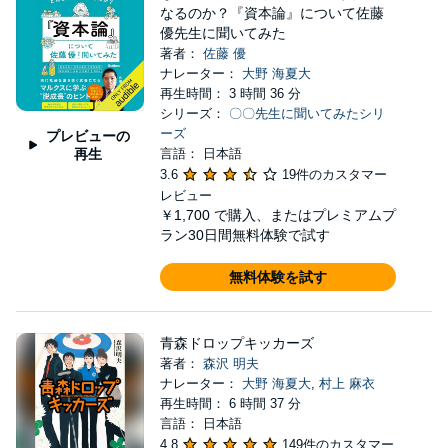
なるのか？『資本論』について佐藤
優先生に聞いてみた
著者：
佐藤 優
ナレーター：
大野 海夏大
再生時間： 3 時間 36 分
シリーズ：
〇〇先生に聞いてみたシリ
ーズ
プレビューの
再生
言語： 日本語
3.6
19件のカスタマー
レビュー
￥1,700
で購入、またはプレミアムプ
ラン30日間無料体験で試す
無料体験を試す
青森ドロップキッカーズ
著者：
森沢 明夫
ナレーター：
大野 海夏大
,
村上 麻衣
再生時間： 6 時間 37 分
言語： 日本語
4.8
149件のカスタマー