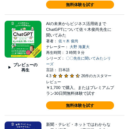
無料体験を試す
AIの未来からビジネス活用術まで
ChatGPTについて佐々木俊尚先生に
聞いてみた
著者：
佐々木 俊尚
ナレーター：
大野 海夏大
再生時間： 3 時間 9 分
シリーズ：
〇〇先生に聞いてみたシリ
ーズ
プレビューの
再生
言語： 日本語
4.3
26件のカスタマー
レビュー
￥1,700
で購入、またはプレミアムプ
ラン30日間無料体験で試す
無料体験を試す
新聞・テレビ・ネットではわからな