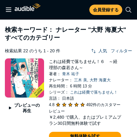
会員登録する
検索キーワード： ナレーター
"大野 海夏大"
すべてのカテゴリー
検索結果 22 のうち 1 - 20 件
人気
フィルター
これは経費で落ちません！６ ～経
理部の森若さん～
著者：
青木 祐子
ナレーター：
三木 美
,
大野 海夏大
再生時間： 6 時間 13 分
シリーズ：
これは経費で落ちません！
言語： 日本語
4.8
492件のカスタマー
プレビューの
再生
レビュー
￥2,480
で購入、またはプレミアムプ
ラン30日間無料体験で試す
無料体験を試す