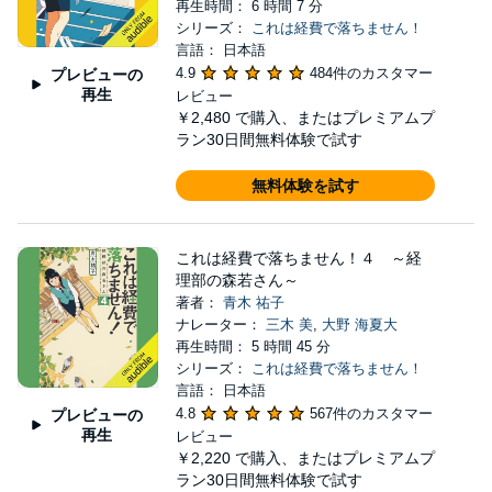
再生時間： 6 時間 7 分
シリーズ：
これは経費で落ちません！
言語： 日本語
4.9
484件のカスタマー
プレビューの
再生
レビュー
￥2,480
で購入、またはプレミアムプ
ラン30日間無料体験で試す
無料体験を試す
これは経費で落ちません！４ ～経
理部の森若さん～
著者：
青木 祐子
ナレーター：
三木 美
,
大野 海夏大
再生時間： 5 時間 45 分
シリーズ：
これは経費で落ちません！
言語： 日本語
4.8
567件のカスタマー
プレビューの
再生
レビュー
￥2,220
で購入、またはプレミアムプ
ラン30日間無料体験で試す