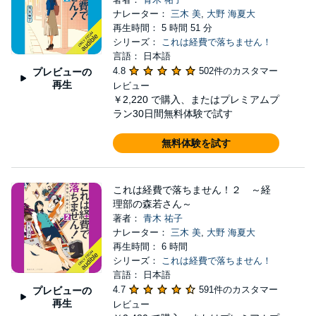
ナレーター：
三木 美
,
大野 海夏大
再生時間： 5 時間 51 分
シリーズ：
これは経費で落ちません！
言語： 日本語
4.8
502件のカスタマー
プレビューの
再生
レビュー
￥2,220
で購入、またはプレミアムプ
ラン30日間無料体験で試す
無料体験を試す
これは経費で落ちません！２ ～経
理部の森若さん～
著者：
青木 祐子
ナレーター：
三木 美
,
大野 海夏大
再生時間： 6 時間
シリーズ：
これは経費で落ちません！
言語： 日本語
4.7
591件のカスタマー
プレビューの
再生
レビュー