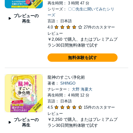
再生時間： 3 時間 47 分
シリーズ：
〇〇先生に聞いてみたシリ
ーズ
プレビューの
再生
言語： 日本語
4.0
27件のカスタマー
レビュー
￥2,060
で購入、またはプレミアムプ
ラン30日間無料体験で試す
無料体験を試す
龍神のすごい浄化術
著者：
SHINGO
ナレーター：
大野 海夏大
再生時間： 4 時間 12 分
言語： 日本語
4.5
15件のカスタマー
レビュー
￥2,250
で購入、またはプレミアムプ
プレビューの
再生
ラン30日間無料体験で試す