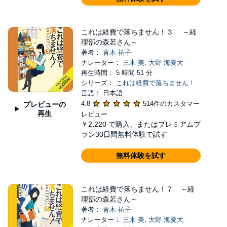
これは経費で落ちません！３ ～経
理部の森若さん～
著者：
青木 祐子
ナレーター：
三木 美
,
大野 海夏大
再生時間： 5 時間 51 分
シリーズ：
これは経費で落ちません！
言語： 日本語
4.8
514件のカスタマー
プレビューの
再生
レビュー
￥2,220
で購入、またはプレミアムプ
ラン30日間無料体験で試す
無料体験を試す
これは経費で落ちません！７ ～経
理部の森若さん～
著者：
青木 祐子
ナレーター：
三木 美
,
大野 海夏大