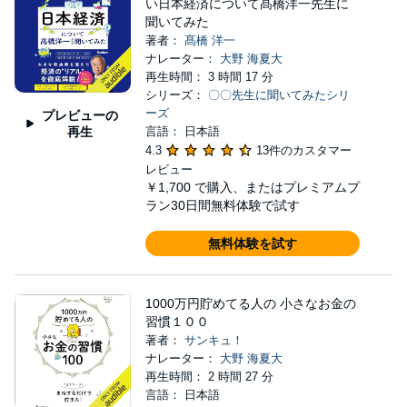
い日本経済について髙橋洋一先生に
聞いてみた
著者：
髙橋 洋一
ナレーター：
大野 海夏大
再生時間： 3 時間 17 分
シリーズ：
〇〇先生に聞いてみたシリ
ーズ
プレビューの
再生
言語： 日本語
4.3
13件のカスタマー
レビュー
￥1,700
で購入、またはプレミアムプ
ラン30日間無料体験で試す
無料体験を試す
1000万円貯めてる人の 小さなお金の
習慣１００
著者：
サンキュ！
ナレーター：
大野 海夏大
再生時間： 2 時間 27 分
言語： 日本語