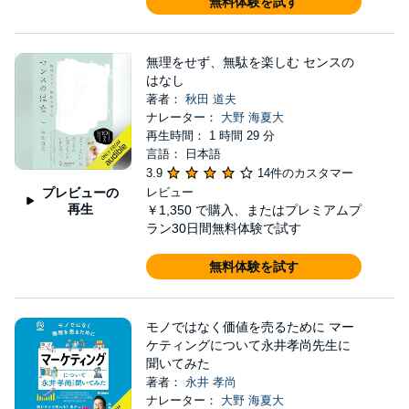
無料体験を試す
無理をせず、無駄を楽しむ センスの
はなし
著者：
秋田 道夫
ナレーター：
大野 海夏大
再生時間： 1 時間 29 分
言語： 日本語
3.9
14件のカスタマー
プレビューの
レビュー
再生
￥1,350
で購入、またはプレミアムプ
ラン30日間無料体験で試す
無料体験を試す
モノではなく価値を売るために マー
ケティングについて永井孝尚先生に
聞いてみた
著者：
永井 孝尚
ナレーター：
大野 海夏大