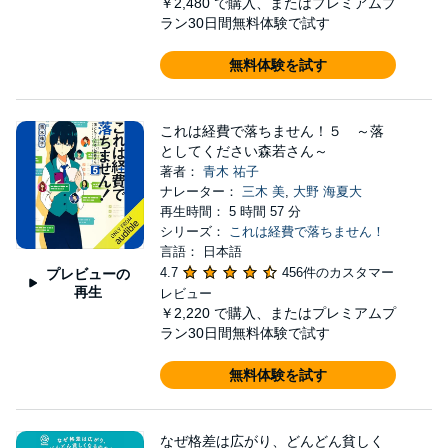
￥2,480
で購入、またはプレミアムプ
ラン30日間無料体験で試す
無料体験を試す
これは経費で落ちません！５ ～落
としてください森若さん～
著者：
青木 祐子
ナレーター：
三木 美
,
大野 海夏大
再生時間： 5 時間 57 分
シリーズ：
これは経費で落ちません！
言語： 日本語
4.7
456件のカスタマー
プレビューの
再生
レビュー
￥2,220
で購入、またはプレミアムプ
ラン30日間無料体験で試す
無料体験を試す
なぜ格差は広がり、どんどん貧しく