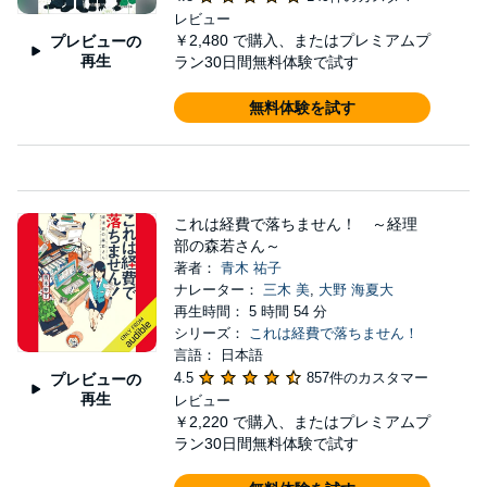
レビュー
￥2,480
で購入、またはプレミアムプ
プレビューの
再生
ラン30日間無料体験で試す
無料体験を試す
これは経費で落ちません！ ～経理
部の森若さん～
著者：
青木 祐子
ナレーター：
三木 美
,
大野 海夏大
再生時間： 5 時間 54 分
シリーズ：
これは経費で落ちません！
言語： 日本語
4.5
857件のカスタマー
プレビューの
再生
レビュー
￥2,220
で購入、またはプレミアムプ
ラン30日間無料体験で試す