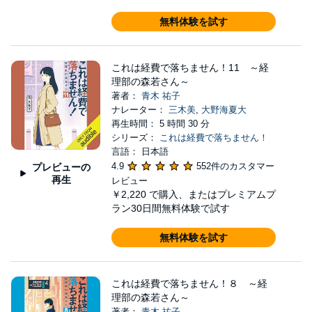
無料体験を試す
これは経費で落ちません！11 ～経
理部の森若さん～
著者：
青木 祐子
ナレーター：
三木美
,
大野海夏大
再生時間： 5 時間 30 分
シリーズ：
これは経費で落ちません！
言語： 日本語
4.9
552件のカスタマー
プレビューの
再生
レビュー
￥2,220
で購入、またはプレミアムプ
ラン30日間無料体験で試す
無料体験を試す
これは経費で落ちません！８ ～経
理部の森若さん～
著者：
青木 祐子