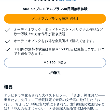
Audibleプレミアムプラン30日間無料体験
プレミアムプランを無料で試す
オーディオブック・ポッドキャスト・オリジナル作品など
数十万以上の対象作品が聴き放題。
オーディオブックをお得な会員価格で購入できます。
30日間の無料体験後は月額￥1500で自動更新します。いつ
でも退会できます。
￥2,690 で購入
概要
テレビドラマ化もされた大ベストセラー。 「さあ、神無月だ――
出番だよ、先生」。二学期限定で奈良の女子高に赴任した「お
れ」。 ちょっぴり神経質な彼に下された、空前絶後の救国指令と
は? 「並みの天才じゃない」 と金原瑞人氏激賞!©MANABU