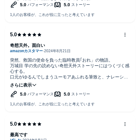
奇想天外。面白い
突然、救国の使命を負った臨時教員｢おれ」の物語。
万城目 学の先の読めない奇想天外ストーリーにはつくづく感
心する。
口元がゆるんでしまうユーモアあふれる筆致と、ナレーショ
ンのトツトツとした朗読が大変マッチしている。
人間の愚かな欲が混乱を巻き起こす。
ストーリーは読者をハラハラさせながら進んでラストへ。
オーディブルで何を聴いたらよいか迷うならおすすめしたい
1冊。
最高です