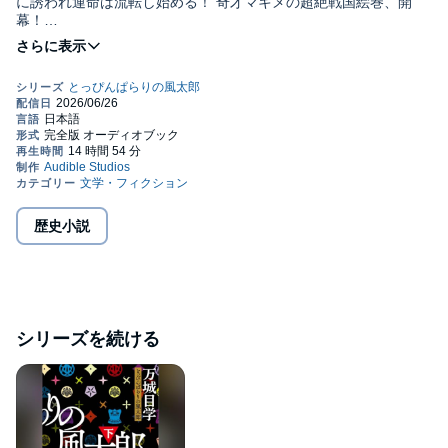
に誘われ運命は流転し始める！ 奇才マキメの超絶戦国絵巻、開
幕！
関が原の戦いから12年、天下は豊臣から徳川へ――。伊賀を追い
出され、京で自堕落な日々を送る“ニート忍者”風太郎。その行く末
は、なぜか育てる羽目になった、ひょうたんのみぞ知る!? マイペ
ース忍者・黒弓、美貌の忍び・常世、かぶき者の頭目・残菊、謎
の貴人・ひさご様……さまざまなキャラクターが織りなす驚きに
満ちたな物語のクライマックス、その舞台は、難攻不落の大坂
城！ 著者二年半ぶりの大大大長編は、初の時代小説にして万城目
ワールド全開、興奮と感動のラストが待っています。©2016 万城
目 学／文藝春秋 (P)2026 Audible, Inc.
歴史小説
シリーズを続ける