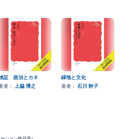
検証 政治とカネ
緑地と文化
アニメ
リ
著者：
上脇 博之
著者：
石川 幹子
著者
ナレーション作品等）。