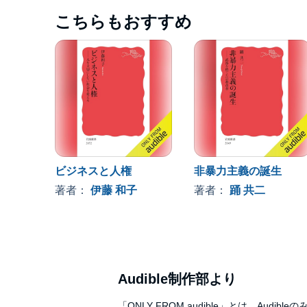
こちらもおすすめ
ビジネスと人権
非暴力主義の誕生
著者：
伊藤 和子
著者：
踊 共二
Audible制作部より
「ONLY FROM audible」とは、A