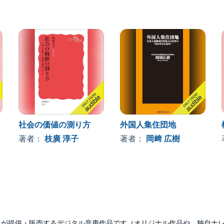
社会の価値の測り方
外国人集住団地
著者：
枝廣 淳子
著者：
岡﨑 広樹
udibleのみが提供・販売するデジタル音声作品です（オリジナル作品や、独自