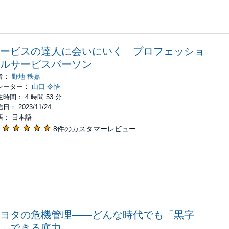
ービスの達人に会いにいく プロフェッショ
ルサービスパーソン
者：
野地 秩嘉
レーター：
山口 令悟
時間： 4 時間 53 分
日： 2023/11/24
語： 日本語
8件のカスタマーレビュー
ヨタの危機管理――どんな時代でも「黒字
」できる底力