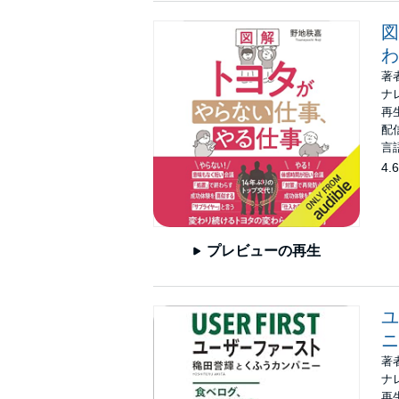
図
わ
著
ナ
再生
配信
言
4.6
プレビューの再生
ユ
ニ
著
ナ
再生