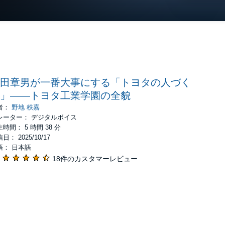
田章男が一番大事にする「トヨタの人づく
」――トヨタ工業学園の全貌
者：
野地 秩嘉
レーター： デジタルボイス
時間： 5 時間 38 分
日： 2025/10/17
語： 日本語
18件のカスタマーレビュー