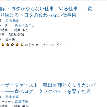
解 トヨタがやらない仕事、やる仕事――変
り続けるトヨタの変わらない仕事術
者：
野地 秩嘉
レーター：
あんべ あつし
時間： 3 時間 56 分
日： 2023/10/06
語： 日本語
21件のカスタマーレビュー
ーザーファースト 穐田誉輝とくふうカンパ
ー――食べログ、クックパッドを育てた男
者：
野地 秩嘉
レーター：
森川 直樹
時間： 6 時間 26 分