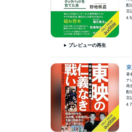
配信
言
4.5
プレビューの再生
東
著
ナ
再生
配信
言
4.7