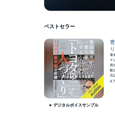
ベストセラー
豊
り
著
ナ
再生
配信
言
4.7
デジタルボイスサンプル