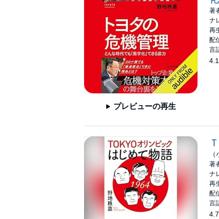
著
ナ
再生
配信
言
4.1
プレビューの再生
Ｔ
（
著
ナ
再生
配信
言
4.7