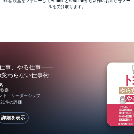
野地 秩嘉をフォローしてAudibleとAmazonから新作のお知らせメー
ルを受け取ります。
い仕事、やる仕事――
の変わらない仕事術
気
詳細を表示