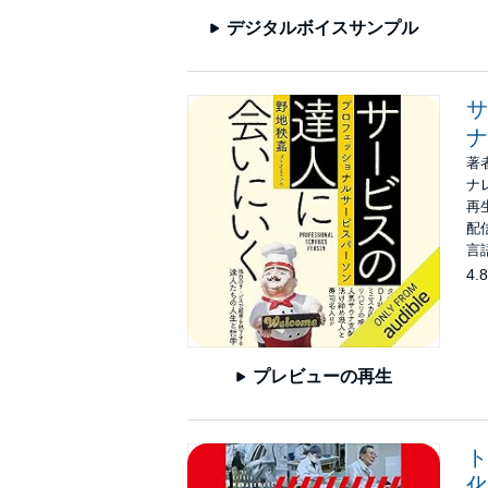
デジタルボイスサンプル
サ
ナ
著
ナ
再生
配信
言
4.8
プレビューの再生
ト
化