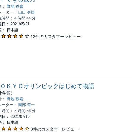
者：
野地 秩嘉
レーター：
山口 令悟
時間： 4 時間 44 分
日： 2021/05/21
語： 日本語
12件のカスタマーレビュー
ＯＫＹＯオリンピックはじめて物語
小学館）
者：
野地 秩嘉
レーター：
園部 啓一
時間： 3 時間 56 分
日： 2021/07/19
語： 日本語
3件のカスタマーレビュー