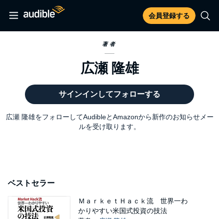
会員登録する
著者
広瀬 隆雄
サインインしてフォローする
広瀬 隆雄をフォローしてAudibleとAmazonから新作のお知らせメー
ルを受け取ります。
ベストセラー
ＭａｒｋｅｔＨａｃｋ流 世界一わ
かりやすい米国式投資の技法