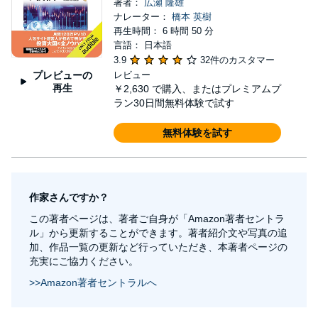
著者：
広瀬 隆雄
ナレーター：
橋本 英樹
再生時間： 6 時間 50 分
言語： 日本語
3.9
32件のカスタマー
プレビューの
レビュー
再生
￥2,630
で購入、またはプレミアムプ
ラン30日間無料体験で試す
無料体験を試す
作家さんですか？
この著者ページは、著者ご自身が「Amazon著者セントラ
ル」から更新することができます。著者紹介文や写真の追
加、作品一覧の更新など行っていただき、本著者ページの
充実にご協力ください。
>>Amazon著者セントラルへ