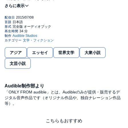
店の経営方法やら、大正の人格やら、客の格やら、下世話で遠慮
がない。
そこがおもしろいのが悔しい。
偉そうに！･･･と思いながら耳をそらせない。
寿司の人気の理由は「肴と飯が安直にいっしょに食べられるとこ
ろが時代の人気に投じたものだろう。」などと日本料理の横綱か
たなしだ。Public Domain (P) 2015 Audible, Inc.
アジア
エッセイ
世界文学
大衆小説
文芸小説
Audible制作部より
「ONLY FROM audible」とは、Audibleのみが提供・販売するデ
ジタル音声作品です（オリジナル作品や、独自ナレーション作品
等）。
こちらもおすすめ