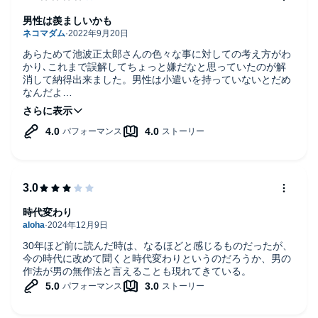
男性は羨ましいかも
あらためて池波正太郎さんの色々な事に対しての考え方がわ
かり､これまで誤解してちょっと嫌だなと思っていたのが解
消して納得出来ました。男性は小遣いを持っていないとだめ
なんだよ
という言葉が何度も出て来てインタビューしている人は心の
中で、実際そうはいかないんだよなぁと思われているだろう
なと思いました。でも前から思っていましたが池波さんは生
きたお金の使い方をする方なんですよね。羨ましいと思った
男性はその辺を学んで頂ければなと思いました｡
時代変わり
30年ほど前に読んだ時は、なるほどと感じるものだったが、
今の時代に改めて聞くと時代変わりというのだろうか、男の
作法が男の無作法と言えることも現れてきている。