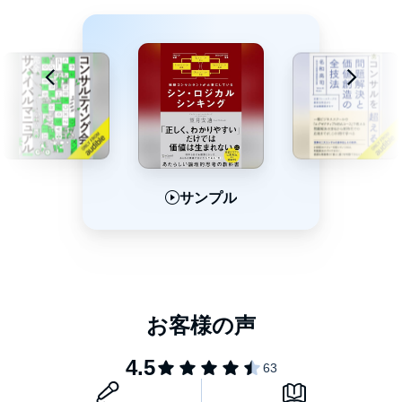
あらゆる業界・職種に通底する思考の「型」
▼長谷川晋氏(MOON-X Founder CEO、元Facebook Japan代表
取締役)推薦
“会社員の時も、社長に就任した時も、起業した時も、真っ先に考
えたことは「目的」である"
---
サンプル
サンプル
サンプル
もはや、これまでの延長や過去の成功体験で仕事をすればいい時
代ではない。
不確実(VUCA)な時代のビジネスパーソンに求められるのは、従来
のやり方に囚われることなく、「目的」を起点として考えること
ができる能力だ。
だがその重要性に反して、目的の役割や、どのように設定すべき
かをわからない人は少なくない。
〈目的-目標-手段〉のピラミッド構造を本質的に理解できていない