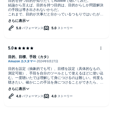
目的を持つ目的が知りたくてAudibleで聴いてみた。
結論から言えば、目的を持つ目的は、目的からしか問題解決
の手段は導き出されないからだ。
これまで、目的が大事だと分かっているつもりではいたが、
目標や手段との関連性に納得感を持てていなかったように思
う。
具体的には、体重が増えた→体重を減らす、といった具合
に、問いを裏返すことで問題の真因を見定めようとするプロ
セスを見落としていたのである。
目的を腹落ちするまで考え、考え抜くこと。
それにより、やるべきことが自ずと絞られる。
その結果、選択と集中が高まる。
型の守破離に代表されるが、そこには膨大な取捨選択がある
目的、目標、手段（カタ）
ことを忘れてはならない。
本書の型とも言える、「それは何のために？」という目的に
対する問いを積み重ねることが、あらゆる問題解決に必要不
目的を設定（抽象的でも可）、目標を設定（具体的なもの、
可欠と言えるだろう。
測定可能）、手段を自分のツールとして使えるほどに使い込
本書における手段という言葉の定義は、戦略への確信であ
む。一度聴いたでは理解して身につけるのは難しい。何度も
る。
聴きたい。確かにこの手法を身につけることができたら、
手段を導き出すのではなく、目的起点により手段は導き出さ
色々な課題を解決できそう。
れることを肝に命じておこう。
ガンジーよろしく、まず目的を見つけるのだ。
手段は後から付いてくる。
本書の表紙にもなっているピラミッドの最上位に位置する目
的から、目標、手段へと具体的になっていくプロセスのイメ