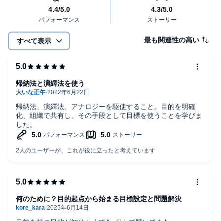
と、間違った目標を掲げ、間違ったアクションをしてしまう。
本書は、目的を出発点とする思考の「型」(フレームワーク)をベー
スに、それを実行に落とし込むための5つの基本動作(認知・判
最も関連性の高い
すべて表示
断・行動・予測・学習)を示す。
©2022 Andy Mochizuki (P)2022 Audible, Inc.
帰納法と演繹法を使う
帰納法、演繹法、アナロジーを駆使すること。目的を明確
化、組織で共有し、その手段として目標を使うことを学びま
した。
何のために？目的起点から始まる目標設定と問題解決