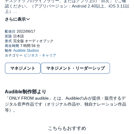
デスクトップのライブラリー、またはアプリ上の「目次」でご確
認ください。（アプリバージョン：Android 2.40以上、iOS 3.11以
上）
★発売2週間で即増刷、1万部突破! 現在3刷り★
Amazon売れ筋ランキング「ナレッジマネジメント」部門1位!
(2022年4月15日調べ)
Amazon新着ランキング「資格・就職・MBA」部門1位! (2022年4
月5日調べ)
気鋭の戦略コンサルタントが教える
マネジメント
マネジメント・リーダーシップ
〈目的-目標-手段ピラミッド〉と〈5つの基本動作〉
デロイトトーマツで上位数パーセントの人材に限られる
Audible制作部より
「ONLY FROM audible」とは、Audibleのみが提供・販売するデ
ジタル音声作品です（オリジナル作品や、独自ナレーション作品
最高評価を4年連続で獲得した気鋭の戦略コンサルタントが教え
る!
等）。
「不確実な時代」に望む成果を得るための
こちらもおすすめ