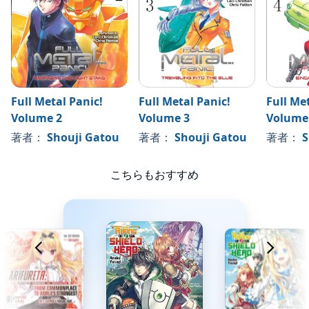
Full Metal Panic!
Full Metal Panic!
Full Me
Volume 2
Volume 3
Volume
著者：
Shouji Gatou
著者：
Shouji Gatou
著者：
S
こちらもおすすめ