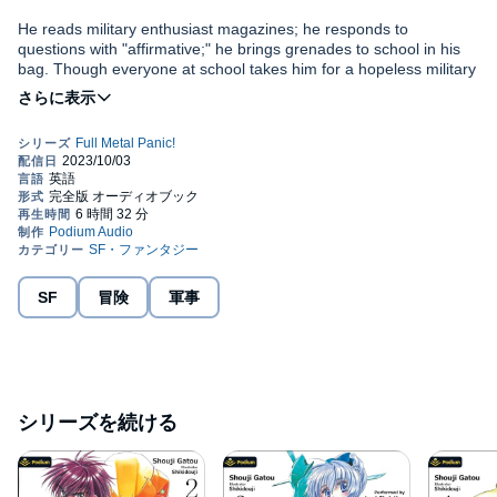
He reads military enthusiast magazines; he responds to
questions with "affirmative;" he brings grenades to school in his
bag. Though everyone at school takes him for a hopeless military
geek, Chidori Kaname thinks there might be something more to
him. When their plane is hijacked in the middle of a field trip,
©2023 Shouji Gatou (P)2023 Podium Audio
Kaname's instincts will prove correct: Sousuke is an elite, mech-
piloting mercenary... and he's here to protect her!
SF
冒険
軍事
シリーズを続ける