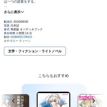
は一つの提案をする。
「ドリームランドで開催されるエックストリィィィィム雪合戦大
会に出場して、
賞金をゲットしましょう！」
ここにウインターウォーズの幕が切って落とされた。
戦わなければ、生き残れない。©Manta Aisora ©SOFTBANK
Creative corp.
文学・フィクション・ライトノベル
こちらもおすすめ