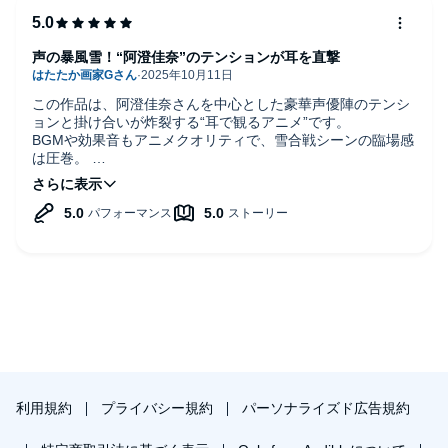
声の暴風雪！“阿澄佳奈”のテンションが耳を直撃
この作品は、阿澄佳奈さんを中心とした豪華声優陣のテンシ
ョンと掛け合いが炸裂する“耳で観るアニメ”です。
BGMや効果音もアニメクオリティで、雪合戦シーンの臨場感
は圧巻。
キャラの個性が音だけで伝わるため、映像がなくても十分に
情景が浮かびます。
特に阿澄佳奈さんの演技は必聴。
聴くことで「音で世界を想像する力」が磨かれる、まさに“聴
覚で遊ぶエンタメ”です。
利用規約
プライバシー規約
パーソナライズド広告規約