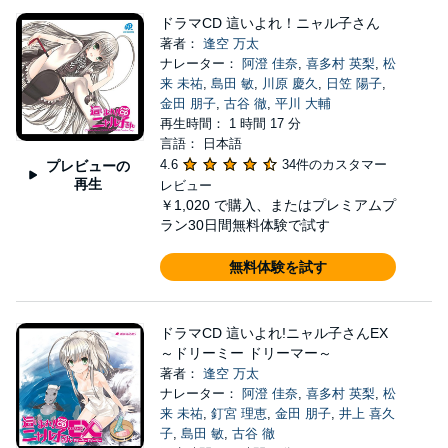
ドラマCD 這いよれ！ニャル子さん
著者：
逢空 万太
ナレーター：
阿澄 佳奈
,
喜多村 英梨
,
松
来 未祐
,
島田 敏
,
川原 慶久
,
日笠 陽子
,
金田 朋子
,
古谷 徹
,
平川 大輔
再生時間： 1 時間 17 分
言語： 日本語
4.6
34件のカスタマー
プレビューの
再生
レビュー
￥1,020
で購入、またはプレミアムプ
ラン30日間無料体験で試す
無料体験を試す
ドラマCD 這いよれ!ニャル子さんEX
～ドリーミー ドリーマー～
著者：
逢空 万太
ナレーター：
阿澄 佳奈
,
喜多村 英梨
,
松
来 未祐
,
釘宮 理恵
,
金田 朋子
,
井上 喜久
子
,
島田 敏
,
古谷 徹