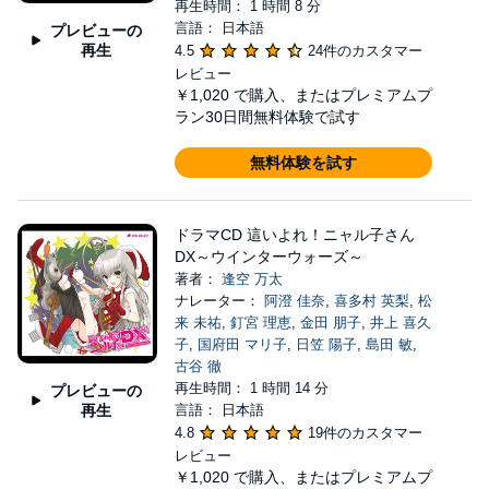
再生時間： 1 時間 8 分
言語： 日本語
プレビューの
再生
4.5
24件のカスタマー
レビュー
￥1,020
で購入、またはプレミアムプ
ラン30日間無料体験で試す
無料体験を試す
ドラマCD 這いよれ！ニャル子さん
DX～ウインターウォーズ～
著者：
逢空 万太
ナレーター：
阿澄 佳奈
,
喜多村 英梨
,
松
来 未祐
,
釘宮 理恵
,
金田 朋子
,
井上 喜久
子
,
国府田 マリ子
,
日笠 陽子
,
島田 敏
,
古谷 徹
再生時間： 1 時間 14 分
プレビューの
再生
言語： 日本語
4.8
19件のカスタマー
レビュー
￥1,020
で購入、またはプレミアムプ