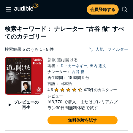
会員登録する
検索キーワード： ナレーター
"古谷 徹"
すべ
てのカテゴリー
検索結果 5 のうち 1 - 5 件
人気
フィルター
新訳 道は開ける
著者：
Ｄ・カーネギー
,
田内 志文
ナレーター：
古谷 徹
再生時間： 18 時間 9 分
言語： 日本語
4.6
473件のカスタマー
レビュー
￥3,770
で購入、またはプレミアムプ
プレビューの
再生
ラン30日間無料体験で試す
無料体験を試す