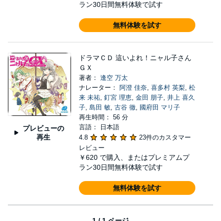
ラン30日間無料体験で試す
無料体験を試す
ドラマＣＤ 這いよれ！ニャル子さん
ＧＸ
著者：
逢空 万太
ナレーター：
阿澄 佳奈
,
喜多村 英梨
,
松
来 未祐
,
釘宮 理恵
,
金田 朋子
,
井上 喜久
子
,
島田 敏
,
古谷 徹
,
國府田 マリ子
再生時間： 56 分
言語： 日本語
プレビューの
再生
4.8
23件のカスタマー
レビュー
￥620
で購入、またはプレミアムプ
ラン30日間無料体験で試す
無料体験を試す
1 / 1 ページ