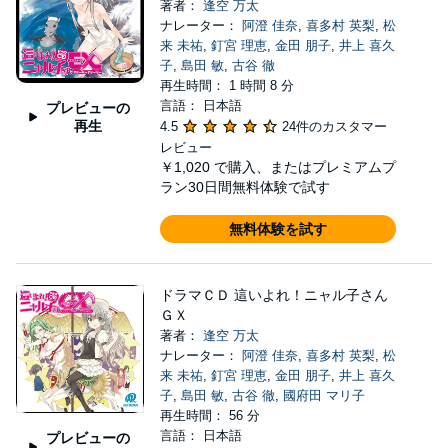
著者：
逢空 万太
ナレーター：
阿澄 佳奈
,
喜多村 英梨
,
松
来 未祐
,
釘宮 理恵
,
金田 朋子
,
井上 喜久
子
,
島田 敏
,
古谷 徹
再生時間： 1 時間 8 分
言語： 日本語
プレビューの
再生
4.5
24件のカスタマー
レビュー
￥1,020
で購入、またはプレミアムプ
ラン30日間無料体験で試す
無料体験を試す
ドラマＣＤ 這いよれ！ニャル子さん
ＧＸ
著者：
逢空 万太
ナレーター：
阿澄 佳奈
,
喜多村 英梨
,
松
来 未祐
,
釘宮 理恵
,
金田 朋子
,
井上 喜久
子
,
島田 敏
,
古谷 徹
,
國府田 マリ子
再生時間： 56 分
言語： 日本語
プレビューの