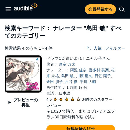
会員登録する
検索キーワード： ナレーター
"島田 敏"
すべ
てのカテゴリー
検索結果 4 のうち 1 - 4 件
人気
フィルター
ドラマCD 這いよれ！ニャル子さん
著者：
逢空 万太
ナレーター：
阿澄 佳奈
,
喜多村 英梨
,
松
来 未祐
,
島田 敏
,
川原 慶久
,
日笠 陽子
,
金田 朋子
,
古谷 徹
,
平川 大輔
再生時間： 1 時間 17 分
言語： 日本語
4.6
34件のカスタマー
プレビューの
再生
レビュー
￥1,020
で購入、またはプレミアムプ
ラン30日間無料体験で試す
無料体験を試す