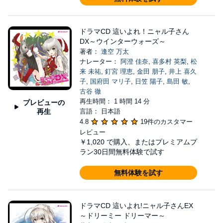
ドラマCD 這いよれ！ニャル子さん
DX～ウインターウォーズ～
著者：
逢空 万太
ナレーター：
阿澄 佳奈
,
喜多村 英梨
,
松
来 未祐
,
釘宮 理恵
,
金田 朋子
,
井上 喜久
子
,
国府田 マリ子
,
日笠 陽子
,
島田 敏
,
古谷 徹
再生時間： 1 時間 14 分
プレビューの
再生
言語： 日本語
4.8
19件のカスタマー
レビュー
￥1,020
で購入、またはプレミアムプ
ラン30日間無料体験で試す
無料体験を試す
ドラマCD 這いよれ!ニャル子さんEX
～ドリーミー ドリーマー～