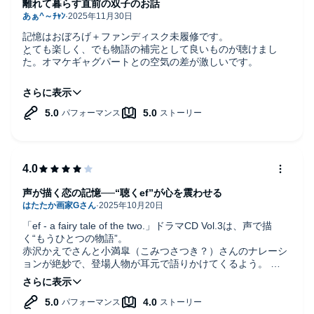
離れて暮らす直前の双子のお話
記憶はおぼろげ＋ファンディスク未履修です。
とても楽しく、でも物語の補完として良いものが聴けまし
た。オマケギャグパートとの空気の差が激しいです。
蓮治と久瀬以外のメインメンバーが全員登場。
皆さん芝居が上手い……
そして脚本は言葉選びやその並べ方が上手い。
efドラマCDはいまのところギャグドラマCDよりシリアスド
ラマCDが好きです。
「アンタなんかに、人の気持ちが分かるわけがないって。言
っちゃいけなかったの。それだけは。あの子にとって、こん
なにひどい言葉は無かったのに。
声が描く恋の記憶──“聴くef”が心を震わせる
それなのにあの子は怒らなかった。怒ってもくれなかった。
怒ってくれたほうが、まだ良かったのに。」
もし初見でしたらこの理由はアニメで。制作はシャフトで
「ef - a fairy tale of the two.」ドラマCD Vol.3は、声で描
す。
く“もうひとつの物語”。
赤沢かえでさんと小満皐（こみつさつき？）さんのナレーシ
Audibleのナレーター欄に2名しか書いていない(書けない？)
ョンが絶妙で、登場人物が耳元で語りかけてくるよう。
ので、本編のメインキャラクター順になっています。
BGMは最小限に抑えられ、沈黙の間までもが物語の一部とし
メイン回でジャケットイラストにもなっている、
て響きます。
景役の桜井美鈴さん・
映像がなくても心情が伝わるのは、声の抑揚と息づかいの
千尋役のまきいづみさん、の表記が書けていないのは残念な
力。