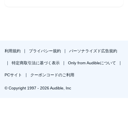
気が。せめて説明文に欲しかったです。
聴き終えた後、短編映画を観たような余韻が残ります。
(小満皐さんは広野、赤沢かえでさんが宮村です)
原作ファンはもちろん、朗読や音声ドラマを楽しみたい人に
もおすすめの一作です。
利用規約
プライバシー規約
パーソナライズド広告規約
特定商取引法に基づく表示
Only from Audibleについて
PCサイト
クーポンコードのご利用
© Copyright 1997 - 2026 Audible, Inc
プレミアムプランを無料で試す
30日間の無料体験後は月額￥1500で自動更新します。いつでも退会できます。