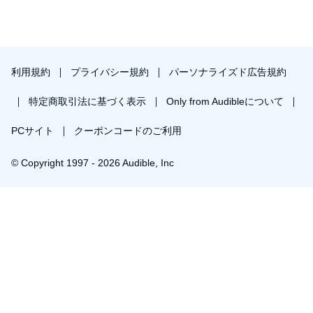
が、
ゆるふわ日常ラノベ聴いて「全体七割をオッサン声ナレーシ
ョン」
しかもノリノリ
利用規約
プライバシー規約
パーソナライズド広告規約
「苦痛」としか言いようがないのが
本当に辛い
特定商取引法に基づく表示
Only from Audibleについて
内容は変わらず面白いですし
気にしなければ、とも思いますが
PCサイト
クーポンコードのご利用
自分には耐え難いのも確かでした
本当に残念
© Copyright 1997 - 2026 Audible, Inc
全体の出来は秀逸だけに本当の本当に
誰が判断してのナレーションキャスティングなのだろうと遠
プレミアムプランを無料で試す
い目に
重ねて言いますが読み手さん自身に非は全くありません
30日間の無料体験後は月額￥1500で自動更新します。いつでも退会できます。
絶望的にミスマッチというだけです
個人的に