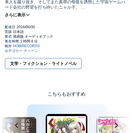
来人を蹴り抜き、そしてまた真尋の母親を誘拐した宇宙ゲームハ
ード会社の野望を打ち砕いたニャル子。
しかしこんなに尽くしているのに真尋はちっともニャル子に振り
向いてはくれない。こりゃいかん、とニャル子はここで八坂家の
福利厚生として温泉旅行を立案した…！©Manta Aisora
©SOFTBANK Creative corp.
文学・フィクション・ライトノベル
こちらもおすすめ