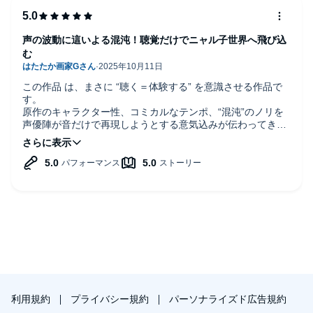
声の波動に這いよる混沌！聴覚だけでニャル子世界へ飛び込
む
この作品 は、まさに “聴く＝体験する” を意識させる作品で
す。
原作のキャラクター性、コミカルなテンポ、“混沌”のノリを
声優陣が音だけで再現しようとする意気込みが伝わってきま
す。
Audible配信版としての利点を活かしつつ、耳で追っていく快
感を強く味わえる一作です。
ナレーター／声優の声質・抑揚・聴きやすさ
阿澄佳奈：メインキャラであるニャル子を担当。
朗々としていながらも軽やかな“ぶっ飛び感”を持たせる演技
が印象的。
高音域も苦にならず、セリフのキレが良い。
喜多村英梨／松来未祐／釘宮理恵／金田朋子／井上喜久子
（＋島田敏・古谷徹）：それぞれ異なるキャラクター性を声
で立たせつつ、掛け合いが自然。
利用規約
プライバシー規約
パーソナライズド広告規約
キャスト総合で「声の洪水」にならないようなバランス感覚
を持っている。