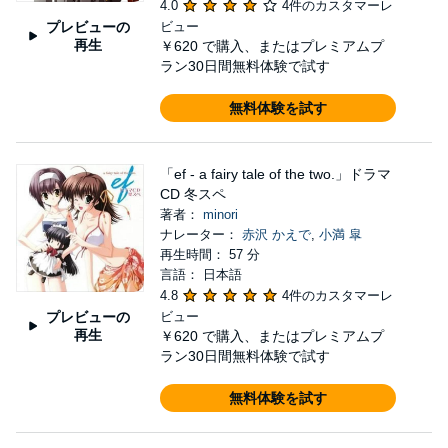
4.0
4件のカスタマーレ
プレビューの
ビュー
再生
￥620
で購入、またはプレミアムプ
ラン30日間無料体験で試す
無料体験を試す
「ef - a fairy tale of the two.」ドラマ
CD 冬スペ
著者：
minori
ナレーター：
赤沢 かえで
,
小満 皐
再生時間： 57 分
言語： 日本語
4.8
4件のカスタマーレ
プレビューの
ビュー
再生
￥620
で購入、またはプレミアムプ
ラン30日間無料体験で試す
無料体験を試す