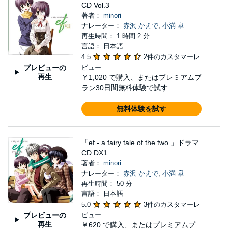
CD Vol.3
著者：
minori
ナレーター：
赤沢 かえで
,
小満 皐
再生時間： 1 時間 2 分
言語： 日本語
4.5
2件のカスタマーレ
プレビューの
ビュー
再生
￥1,020
で購入、またはプレミアムプ
ラン30日間無料体験で試す
無料体験を試す
「ef - a fairy tale of the two.」ドラマ
CD DX1
著者：
minori
ナレーター：
赤沢 かえで
,
小満 皐
再生時間： 50 分
言語： 日本語
5.0
3件のカスタマーレ
プレビューの
ビュー
再生
￥620
で購入、またはプレミアムプ