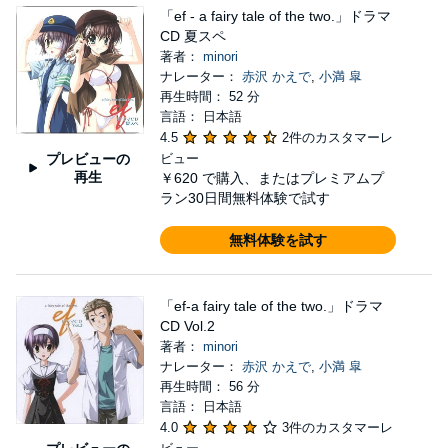
「ef - a fairy tale of the two.」ドラマ
CD 夏スペ
著者：
minori
ナレーター：
赤沢 かえで
,
小満 皐
再生時間： 52 分
言語： 日本語
4.5
2件のカスタマーレ
プレビューの
ビュー
再生
￥620
で購入、またはプレミアムプ
ラン30日間無料体験で試す
無料体験を試す
「ef-a fairy tale of the two.」ドラマ
CD Vol.2
著者：
minori
ナレーター：
赤沢 かえで
,
小満 皐
再生時間： 56 分
言語： 日本語
4.0
3件のカスタマーレ