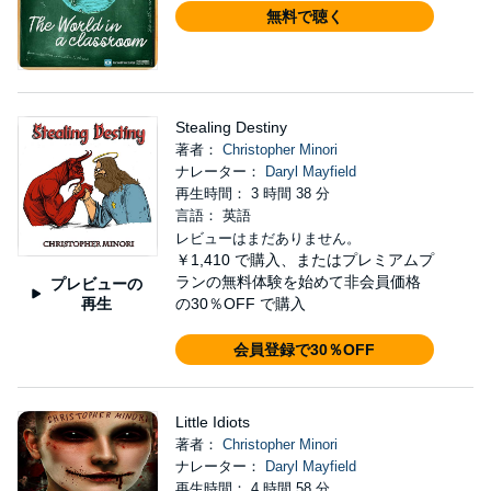
無料で聴く
Stealing Destiny
著者：
Christopher Minori
ナレーター：
Daryl Mayfield
再生時間： 3 時間 38 分
言語： 英語
レビューはまだありません。
￥1,410
で購入、またはプレミアムプ
ランの無料体験を始めて非会員価格
プレビューの
再生
の30％OFF で購入
会員登録で30％OFF
Little Idiots
著者：
Christopher Minori
ナレーター：
Daryl Mayfield
再生時間： 4 時間 58 分