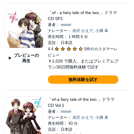
「ef - a fairy tale of the two.」ドラマ
CD SP1
著者：
minori
ナレーター：
赤沢 かえで
,
小満 皐
再生時間： 1 時間 6 分
言語： 日本語
4.4
5件のカスタマーレ
プレビューの
ビュー
再生
￥1,020
で購入、またはプレミアムプ
ラン30日間無料体験で試す
無料体験を試す
「ef-a fairy tale of the two.」ドラマ
CD Vol.1
著者：
minori
ナレーター：
赤沢 かえで
,
小満 皐
再生時間： 43 分
言語： 日本語