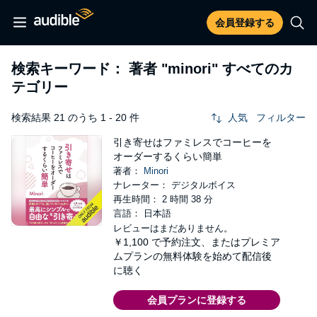
会員登録する
検索キーワード： 著者
"minori"
すべてのカ
テゴリー
検索結果 21 のうち 1 - 20 件
人気
フィルター
引き寄せはファミレスでコーヒーを
オーダーするくらい簡単
著者：
Minori
ナレーター： デジタルボイス
再生時間： 2 時間 38 分
言語： 日本語
レビューはまだありません。
￥1,100
で予約注文、またはプレミア
ムプランの無料体験を始めて配信後
に聴く
会員プランに登録する