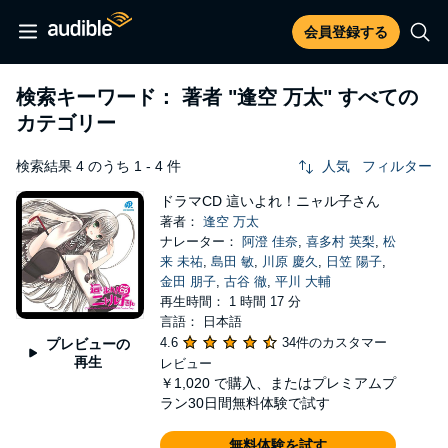
会員登録する
検索キーワード： 著者
"逢空 万太"
すべての
カテゴリー
検索結果 4 のうち 1 - 4 件
人気
フィルター
ドラマCD 這いよれ！ニャル子さん
著者：
逢空 万太
ナレーター：
阿澄 佳奈
,
喜多村 英梨
,
松
来 未祐
,
島田 敏
,
川原 慶久
,
日笠 陽子
,
金田 朋子
,
古谷 徹
,
平川 大輔
再生時間： 1 時間 17 分
言語： 日本語
4.6
34件のカスタマー
プレビューの
再生
レビュー
￥1,020
で購入、またはプレミアムプ
ラン30日間無料体験で試す
無料体験を試す