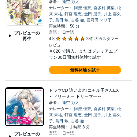
著者：
逢空 万太
ナレーター：
阿澄 佳奈
,
喜多村 英梨
,
松
来 未祐
,
釘宮 理恵
,
金田 朋子
,
井上 喜久
子
,
島田 敏
,
古谷 徹
,
國府田 マリ子
再生時間： 56 分
言語： 日本語
プレビューの
再生
4.8
23件のカスタマー
レビュー
￥620
で購入、またはプレミアムプ
ラン30日間無料体験で試す
無料体験を試す
ドラマCD 這いよれ!ニャル子さんEX
～ドリーミー ドリーマー～
著者：
逢空 万太
ナレーター：
阿澄 佳奈
,
喜多村 英梨
,
松
来 未祐
,
釘宮 理恵
,
金田 朋子
,
井上 喜久
子
,
島田 敏
,
古谷 徹
再生時間： 1 時間 8 分
言語： 日本語
プレビューの