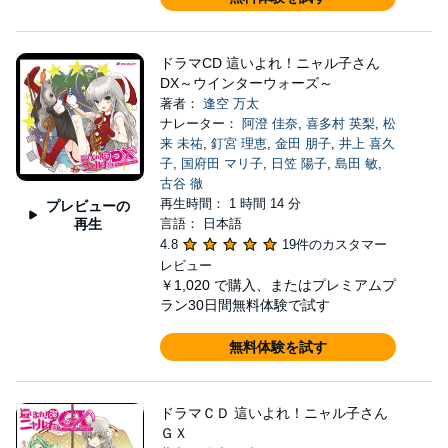
ドラマCD 這いよれ！ニャル子さん
DX～ウインターウォーズ～
著者：
逢空 万太
ナレーター：
阿澄 佳奈
,
喜多村 英梨
,
松
来 未祐
,
釘宮 理恵
,
金田 朋子
,
井上 喜久
子
,
国府田 マリ子
,
日笠 陽子
,
島田 敏
,
古谷 徹
再生時間： 1 時間 14 分
プレビューの
再生
言語： 日本語
4.8
19件のカスタマー
レビュー
￥1,020
で購入、またはプレミアムプ
ラン30日間無料体験で試す
無料体験を試す
ドラマＣＤ 這いよれ！ニャル子さん
ＧＸ