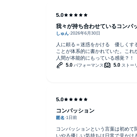
優しい設計（コンパッション）」を入れることで、お互い
我々が持ち合わせているコンパッ
持つことで、創造性や生産性を最大限に引き出せるように
人に頼る＝迷惑をかける 優しくす
ことが体系的に書かれていた。これ
人間が本能的にもっている感覚？！
は終わりです。
歩をここから踏み出しましょう！
す。ご購入後、PCサイトのライブラリー、またはアプリ上
コンパッション
コンパッションという言葉は初めて
いやる優しい気持ちは日常で見かけ