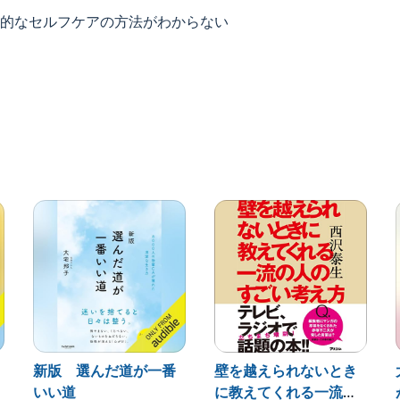
的なセルフケアの方法がわからない
いる」と感じており、特に現役労働世代のメンタルヘルス対策
やスタンフォード大学で効果が検証され、欧米のビジネス
やり、慈愛）」という概念です。
はなく、困難に直面した際のストレスを軽減し、個人の
の力」のこと。
に15年間在籍し、ワークエンゲージメント向上によって
かけに、脳科学とコンパッションに出会い、現在は日本
て活動しています。
新版 選んだ道が一番
壁を越えられないとき
いい道
に教えてくれる一流の