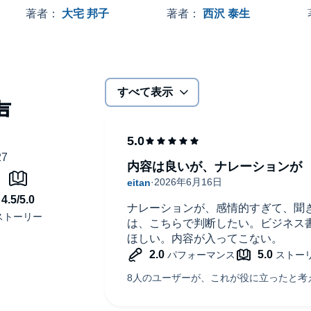
ルフコンパッションの5ステップから、組織に優しさを根
人のすごい考え方
著者：
大宅 邦子
著者：
西沢 泰生
具体的な実践方法を体系的に解説します。
すべて表示
いるビジネスパーソン
性を追求したいリーダー・経営層
内容は良いが、ナレーションが
ジメント手法を学びたい方
ナレーションが、感情的すぎて、聞
は、こちらで判断したい。ビジネス
ほしい。内容が入ってこない。
等の研究に基づく、根拠のある心の整え方がわかります 。
を通じて、日常の中で「今ここ」に戻り、自分をしなやかに