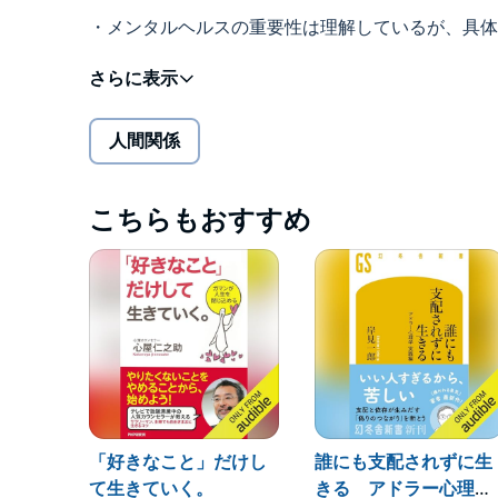
・メンタルヘルスの重要性は理解しているが、具体
いま、20〜79歳の男女の約78.3%が「疲れて
は急務となっています。
人間関係
こうした中、マサチューセッツ工科大学（MIT）
界で注目を集めているのが「コンパッション（思い
こちらもおすすめ
コンパッションとは、単なる「エモさ（感情）」で
幸福感とパフォーマンスを向上させるための「行動
著者は、シリコンバレーの大手半導体企業の人事部
CEO賞を受賞した実績を持つ鈴木亜佐子氏。
自身も過剰なストレスから体調を崩した経験をきっ
で唯一のスタンフォード大学認定アンバサダーとし
「好きなこと」だけし
誰にも支配されずに生
て生きていく。
きる アドラー心理学