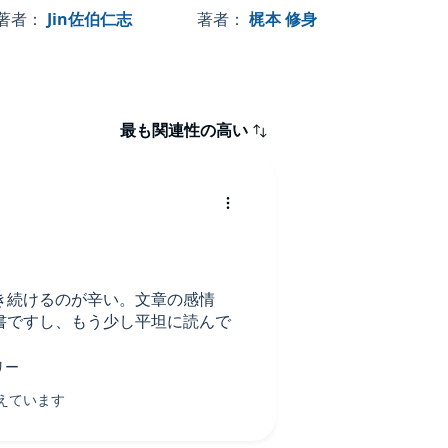
でほっといてもらえな
当の休み方
著者：
Jin佐伯仁志
著者：
梶本 修身
いでしょうか？
最も関連性の高い
き続けるのが辛い。文章の感情
書ですし、もう少し平坦に読んで