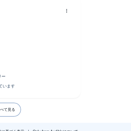
。
べて見る