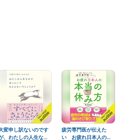
大変申し訳ないのです
疲労専門医が伝えた
疲労学
が、わたしの人生なの
い お疲れ日本人の本
著者