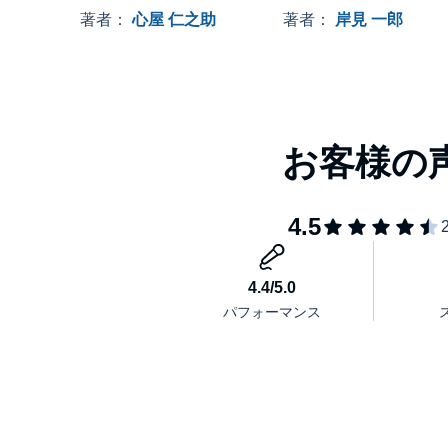
本書では、科学的根拠に基づき、自分をいたわるセ
実践編
著者：
心屋 仁之助
著者：
岸見 一郎
付かせる「仕組み」としてのリーダーシップまで、
【こんな方におすすめ】
・ストレスフルな環境で働き、心身の消耗を感じて
・チームの燃え尽き症候群を防ぎ、持続可能な生産
・科学的根拠に基づく、信頼性の高いメンタルマネ
【本書で得られること】
・科学的なストレス対処術： スタンフォード大学
・ステップ「BRAIN」の実践： 5つのステップ
回復させる習慣が身につきます 。