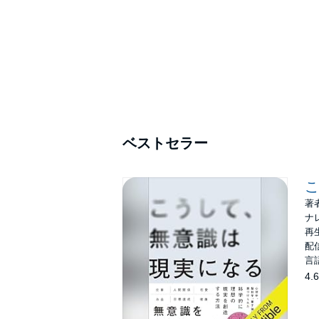
ベストセラー
こ
著
ナ
再生
配信
言
4.6