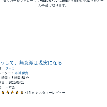
タッカーをフォローしてAudibleとAmazonから新作のお知らせメー
ルを受け取ります。
うして、無意識は現実になる
者：
タッカー
レーター：
市川 優貴
時間： 5 時間 58 分
日： 2026/05/01
語： 日本語
41件のカスタマーレビュー