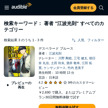
会員登録する
検索キーワード： 著者
"江波光則"
すべてのカ
テゴリー
検索結果 3 のうち 1 - 3 件
人気
フィルター
デスペラード ブルース
著者：
江波光則
ナレーター：
川野 剛稔
,
三宅 健太
,
朝日
奈 丸佳
,
土田 玲央
,
酒井 敬幸
,
江田 拓
寛
,
ケンサンダース
,
竹内 恵美子
再生時間： 10 時間 13 分
言語： 日本語
4.2
9件のカスタマーレ
プレビューの
再生
ビュー
￥2,690
で購入、またはプレミアムプ
ラン30日間無料体験で試す
無料体験を試す