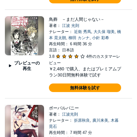
鳥葬 －まだ人間じゃない－
著者：
江波 光則
ナレーター：
近衛 秀馬
,
大久保 瑠美
,
橋
本 晃太朗
,
柳田 カンナ
,
小針 彩希
再生時間： 6 時間 36 分
言語： 日本語
3.8
4件のカスタマーレ
プレビューの
ビュー
再生
￥2,480
で購入、またはプレミアムプ
ラン30日間無料体験で試す
無料体験を試す
ボーパルバニー
著者：
江波光則
ナレーター：
折原秋良
,
廣川来美
,
木暮
晃石
再生時間： 7 時間 47 分