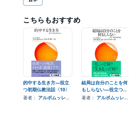
「あべこべ」とは「さかさま・逆」の意味。
つまり、「あなたはさかさまの感覚で生きています
こちらもおすすめ
私たちは、そんなことはないと思うでしょう。
ですが、お釈迦さまから見れば、実際は皆、あべこ
たとえば、「人生は楽しい」と考えても、実際の人
「私は死なない」と思っても、人間には必ず「死」
「世の中の考え」と「お釈迦さまがいうこの世の真
それは、私たちがものごとを勝手に捏造しているこ
この本では、私たちが真の幸福と安らぎを得るため
的中する生き方―役立
結局は自分のことを何
知るために、お釈迦さまの道を紹介してくれます。(C
つ初期仏教法話〈10〉
もしらない―役立つ初
期仏教法話〈6〉
著者：
アルボムッレ・スマナサーラ
著者：
アルボムッレ・スマナサーラ