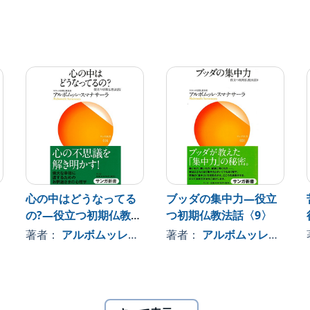
」ということです。
べ感覚で生きていると言います。
生は「苦」ばかりということ。
が訪れます。
理」はあべこべです。
とが原因なのです。
に、ものごとをありのままに
心の中はどうなってる
ブッダの集中力―役立
)2009 サンガ、オトバンク
の?―役立つ初期仏教法
つ初期仏教法話〈9〉
話〈5〉
著者：
アルボムッレ・スマナサーラ
著者：
アルボムッレ・スマナサーラ