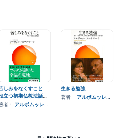
苦しみをなくすこと―
生きる勉強
現代人
役立つ初期仏教法話
―役立
著者：
アルボムッレ・スマナサーラ
〈3〉
〈4〉
著者：
アルボムッレ・スマナサーラ
著者