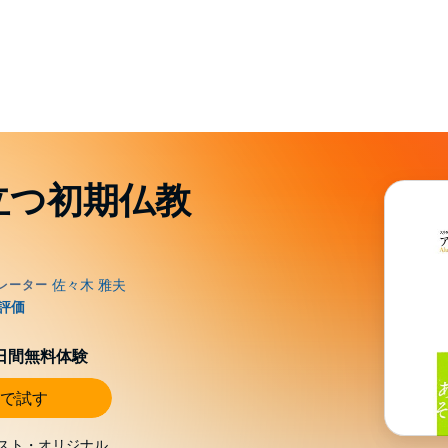
立つ初期仏教
〉
0日間無料体験
で試す
スト・オリジナル