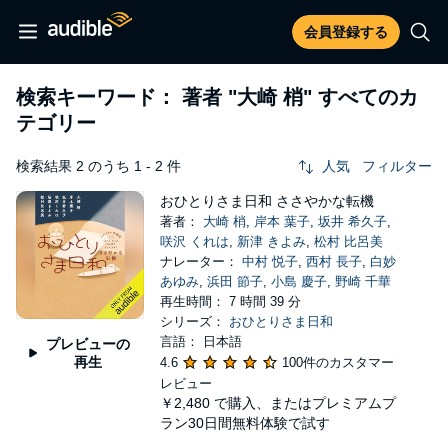
会員登録する
検索キーワード： 著者
"大崎 梢"
すべてのカ
テゴリー
検索結果 2 のうち 1 - 2 件
人気
フィルター
おひとりさま日和 ささやかな転機
著者：
大崎 梢
,
岸本 葉子
,
坂井 希久子
,
咲沢 くれは
,
新津 きよみ
,
松村 比呂美
ナレーター：
中村 悦子
,
西村 長子
,
白妙
あゆみ
,
浜田 節子
,
小島 慶子
,
野崎 千華
再生時間： 7 時間 39 分
シリーズ：
おひとりさま日和
言語： 日本語
プレビューの
再生
4.6
100件のカスタマー
レビュー
￥2,480
で購入、またはプレミアムプ
ラン30日間無料体験で試す