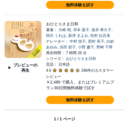
無料体験を試す
おひとりさま日和
著者：
大崎 梢
,
岸本 葉子
,
坂井 希久子
,
咲沢 くれは
,
新津 きよみ
,
松村 比呂美
ナレーター：
中村 悦子
,
西村 長子
,
白妙
あゆみ
,
浜田 節子
,
小野 慶子
,
野崎 千華
再生時間： 7 時間 26 分
シリーズ：
おひとりさま日和
言語： 日本語
プレビューの
再生
4.6
246件のカスタマー
レビュー
￥2,480
で購入、またはプレミアムプ
ラン30日間無料体験で試す
無料体験を試す
1 / 1 ページ