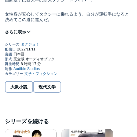
高間夏子は四大卒の新人タクシードライバー。
女性客が安心してタクシーに乗れるよう、自分が運転手になると
決めてこの道に進んだ。
女性運転手の比率はわずか３％。無賃乗車や強盗など不安要素も
尽きないが、
個性あふれる先輩や同期に励まされ、家族に支えられて、
夏子は誠心誠意、仕事に恋に(!?)立ち向かう。
温かくて爽快な青春お仕事小説の傑作！
大衆小説
現代文学
内田 剛氏（ブックジャーナリスト）激賞！「小野寺作品は決して
裏切らない」
©Fuminori Onodera 2022 Printed in Japan (P)2022 Audible, Inc.
シリーズを続ける