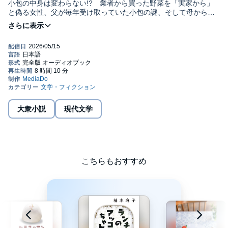
小包の中身は変わらない!? 業者から買った野菜を「実家から」
と偽る女性、父が毎年受け取っていた小包の謎、そして母から届
いた最後の荷物。家族から届く様々な《想い》を、是非、開封し
てください。©2024 Hika Harada Published in Japan by
CHUOKORON-SHINSHA. INC. (P)2026 MEDIA DO Co.,Ltd.
大衆小説
現代文学
こちらもおすすめ