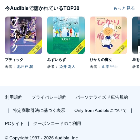
今Audibleで聴かれているTOP30
もっと見る
ブティック
みずいらず
ひかりの魔女
星を
著者：
池井戸 潤
著者：
染井 為人
著者：
山本 甲士
著
利用規約
プライバシー規約
パーソナライズド広告規約
特定商取引法に基づく表示
Only from Audibleについて
PCサイト
クーポンコードのご利用
© Copyright 1997 - 2026 Audible, Inc