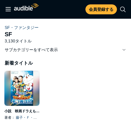
会員登録する
SF・ファンタジー
SF
3,130タイトル
サブカテゴリーをすべて表示
新着タイトル
小説 映画ドラえもん のび太の宇宙英雄記 小学館ジュニア文庫
著者：
藤子・Ｆ・不二雄
, 、その他