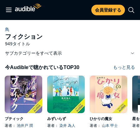
会員登録する
鳥
フィクション
949タイトル
サブカテゴリーをすべて表示
今Audibleで聴かれているTOP30
もっと見る
ブティック
みずいらず
ひかりの魔女
星を
著者：
池井戸 潤
著者：
染井 為人
著者：
山本 甲士
著