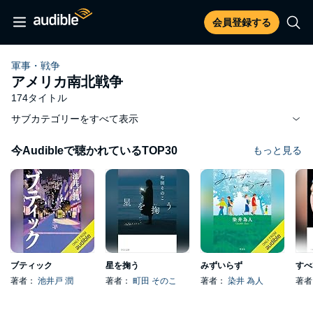
会員登録する
軍事・戦争
アメリカ南北戦争
174タイトル
サブカテゴリーをすべて表示
今Audibleで聴かれているTOP30
もっと見る
ブティック
星を掬う
みずいらず
著者：
池井戸 潤
著者：
町田 そのこ
著者：
染井 為人
著